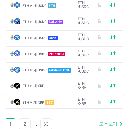
ETH
ETH 에게 USDC
ETH
/
USDC
ETH
ETH 에게 USDC
SOLANA
/
USDC
ETH
ETH 에게 USDC
Base
/
USDC
ETH
ETH 에게 USDC
POLYGON
/
USDC
ETH
ETH 에게 USDC
Arbitrum ONE
/
USDC
ETH
ETH 에게 XRP
/
XRP
ETH
ETH 에게 XRP
BSC
/
XRP
모두보기
1
2
...
63