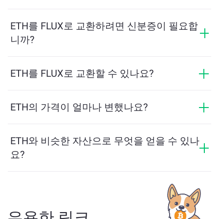
최소 금액은 네트워크 수수료와 유동성에 따라 달라집니
다. 플랫폼은 원활한 거래를 보장하기 위해 필요한 최소
ETH를 FLUX로 교환하려면 신분증이 필요합
금액을 자동으로 계산합니다. 그러나 대부분의 경우, 최
니까?
소 금액은 2달러 상당입니다.
ChangeNOW에서의 교환은 신분증이 필요하지 않으며,
프로세스가 빠르고 익명입니다. 그러나 ChangeNOW Pro
ETH를 FLUX로 교환할 수 있나요?
에 로그인하고 인증을 완료하면 교환이 더 유리해집니
네, ChangeNOW에서는 FLUX를 ETH로, 그리고 반대로도
다. 자세한 내용은
ChangeNOW Pro 페이지
에서 확인하
교환할 수 있습니다. 또한 ChangeNOW는 멀티체인 브리
ETH의 가격이 얼마나 변했나요?
세요!
지를 지원하여 다양한 블록체인 간 자산 이동을 간편하
지난 24시간 동안 ETH의 가격이 +1.14%만큼 변동했습
게 할 수 있습니다.
니다.
ETH와 비슷한 자산으로 무엇을 얻을 수 있나
요?
ETH와 유사한 자산은 그 카테고리에 따라 다릅니다 — 스
테이블코인, 유틸리티 토큰, 거버넌스 코인 또는 다른 유
형일 수 있습니다. 일반적인 대안으로는 유사한 사용 사
례나 시장 위치를 가진 다른 암호화폐가 포함됩니다.
주
유용한 링크