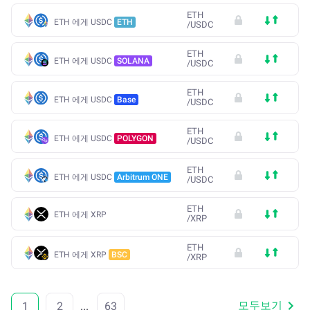
ETH
ETH 에게 USDC
ETH
/
USDC
ETH
ETH 에게 USDC
SOLANA
/
USDC
ETH
ETH 에게 USDC
Base
/
USDC
ETH
ETH 에게 USDC
POLYGON
/
USDC
ETH
ETH 에게 USDC
Arbitrum ONE
/
USDC
ETH
ETH 에게 XRP
/
XRP
ETH
ETH 에게 XRP
BSC
/
XRP
모두보기
1
2
...
63