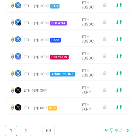
ETH
ETH 에게 USDC
ETH
/
USDC
ETH
ETH 에게 USDC
SOLANA
/
USDC
ETH
ETH 에게 USDC
Base
/
USDC
ETH
ETH 에게 USDC
POLYGON
/
USDC
ETH
ETH 에게 USDC
Arbitrum ONE
/
USDC
ETH
ETH 에게 XRP
/
XRP
ETH
ETH 에게 XRP
BSC
/
XRP
모두보기
1
2
...
63