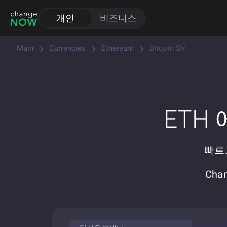
개인
비즈니스
Main
Currencies
Ethereum
Bitcoin SV
ETH
빠르고
Cha