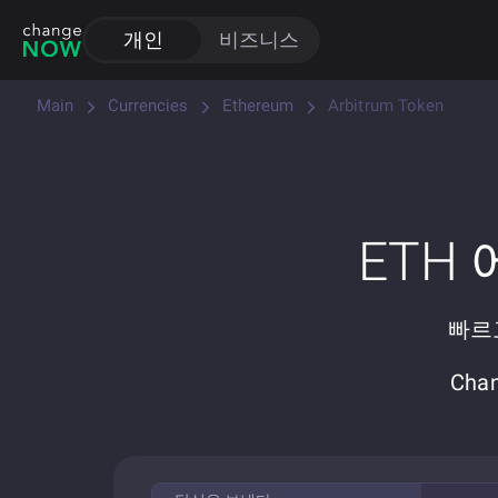
개인
비즈니스
Main
Currencies
Ethereum
Arbitrum Token
ETH
빠르고
Cha