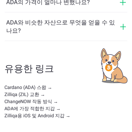
교환할 수 있습니다. 또한 ChangeNOW는 멀티체인 브리
ADA의 가격이 얼마나 변했나요?
세요!
지를 지원하여 다양한 블록체인 간 자산 이동을 간편하
지난 24시간 동안 ADA의 가격이 +0.14%만큼 변동했습
게 할 수 있습니다.
니다.
ADA와 비슷한 자산으로 무엇을 얻을 수 있
나요?
ADA와 유사한 자산은 그 카테고리에 따라 다릅니다 — 스
테이블코인, 유틸리티 토큰, 거버넌스 코인 또는 다른 유
형일 수 있습니다. 일반적인 대안으로는 유사한 사용 사
례나 시장 위치를 가진 다른 암호화폐가 포함됩니다.
주
유용한 링크
요 거래 페이지
에서 교환 가능한 모든 자산을 확인하세
요.
Cardano (ADA) 스왑 →
Zilliqa (ZIL) 교환 →
ChangeNOW 작동 방식 →
ADA에 가장 적합한 지갑 →
Zilliqa용 iOS 및 Android 지갑 →