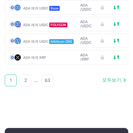
ADA
ADA 에게 USDC
Base
/
USDC
ADA
ADA 에게 USDC
POLYGON
/
USDC
ADA
ADA 에게 USDC
Arbitrum ONE
/
USDC
ADA
ADA 에게 XRP
/
XRP
모두보기
1
2
...
63