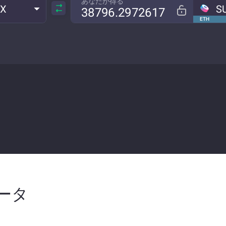
あなたが得る
RX
S
ETH
データ