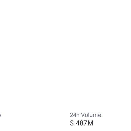
p
24h Volume
$ 487M