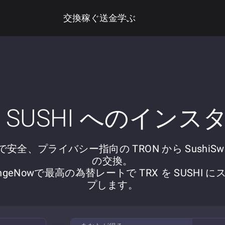
交換
稼ぐ
送金
学ぶ
ら SUSHI へのイン
安全、プライバシー指向の TRON から SushiSw
の交換。
angeNowで最高の為替レートで TRX を SUSHI に
プします。