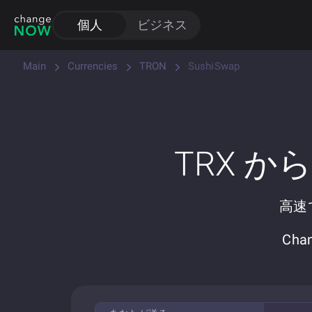
個人
ビジネス
Main
Currencies
TRON
SushiSwap
TRX か
高速で
Ch