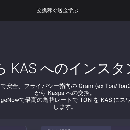
交換
稼ぐ
送金
学ぶ
から KAS へのインス
で安全、プライバシー指向の Gram (ex Ton/TonCo
から Kaspa への交換。
angeNowで最高の為替レートで TON を KAS にス
します。