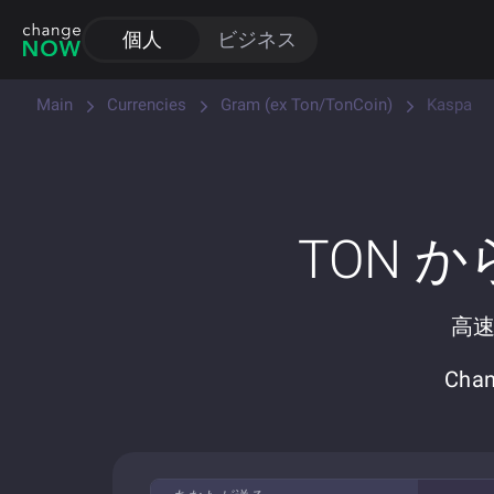
個人
ビジネス
Main
Currencies
Gram (ex Ton/TonCoin)
Kaspa
TON 
高速
Ch