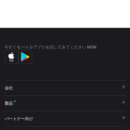
token reserves are required to purchase KNC to pay for
their activities in the network. Fees are also taken in KNC.
今すぐモバイルアプリを試してみてください NOW
会社
製品
パートナー向け