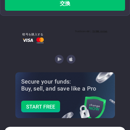
交換
暗号を購入する
Secure your funds:
Buy, sell, and save
like a Pro
START FREE