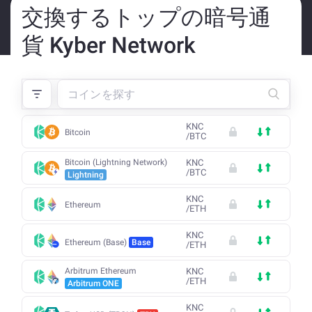
交換するトップの暗号通
貨 Kyber Network
KNC
Bitcoin
/
BTC
Bitcoin (Lightning Network)
KNC
/
BTC
Lightning
KNC
Ethereum
/
ETH
KNC
Ethereum (Base)
Base
/
ETH
Arbitrum Ethereum
KNC
/
ETH
Arbitrum ONE
KNC