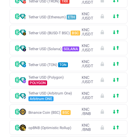
Tether USD (TRON)
TRX
/
USDT
KNC
Tether USD (Ethereum)
ETH
/
USDT
KNC
Tether USD (BUSD-T BSC)
BSC
/
USDT
KNC
Tether USD (Solana)
SOLANA
/
USDT
KNC
Tether USD (TON)
TON
/
USDT
Tether USD (Polygon)
KNC
/
USDT
POLYGON
Tether USD (Arbitrum One)
KNC
/
USDT
Arbitrum ONE
KNC
Binance Coin (BSC)
BSC
/
BNB
KNC
opBNB (Optimistic Rollup)
/
BNB