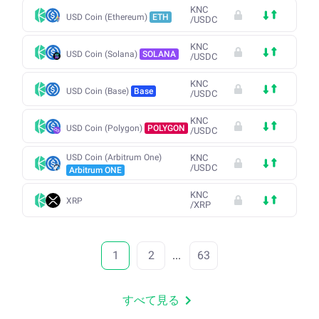
KNC
USD Coin (Ethereum)
ETH
/
USDC
KNC
USD Coin (Solana)
SOLANA
/
USDC
KNC
USD Coin (Base)
Base
/
USDC
KNC
USD Coin (Polygon)
POLYGON
/
USDC
USD Coin (Arbitrum One)
KNC
/
USDC
Arbitrum ONE
KNC
XRP
/
XRP
1
2
...
63
すべて見る