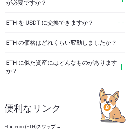
るために必要な最小額を自動的に計算します。ただ
が必要ですか？
し、ほとんどの場合、最小金額は2ドル相当です。
ChangeNOWでの交換にはIDは必要なく、プロセスは迅
速で匿名です。ただし、ChangeNOW Proにログインし
ETH を USDT に交換できますか？
て確認を完了すると、交換がより有利になります。詳
はい。ChangeNOWでは、USDT を ETH に、またその
細は
ChangeNOW Proページ
をご覧ください！
逆にも交換できます。さらに、ChangeNOWはマルチチ
ETH の価格はどれくらい変動しましたか？
ェーンブリッジにも対応しており、異なるブロックチ
ETH の価格は過去24時間で +1.14% 変動しました。
ェーン間で資産を簡単に移動できます。
ETH に似た資産にはどんなものがあります
か？
ETH に似た資産は、そのカテゴリによって異なります
— ステーブルコイン、ユーティリティトークン、ガバ
ナンスコイン、またはその他のタイプかどうかです。
一般的な代替案には、類似のユースケースや市場の位
便利なリンク
置を持つ他の暗号通貨が含まれます。
メイン交換ペー
ジ
で利用可能なすべての資産を確認してください。
Ethereum (ETH)スワップ →