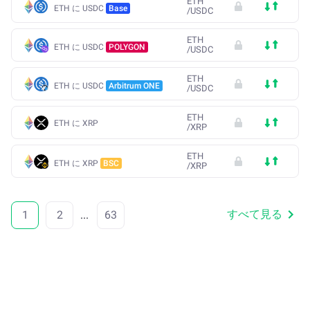
ETH
ETH に USDC
Base
/
USDC
ETH
ETH に USDC
POLYGON
/
USDC
ETH
ETH に USDC
Arbitrum ONE
/
USDC
ETH
ETH に XRP
/
XRP
ETH
ETH に XRP
BSC
/
XRP
すべて見る
1
2
...
63