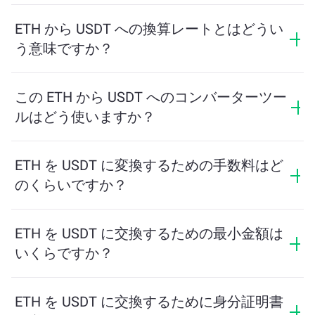
ETH から USDT への換算レートとはどうい
う意味ですか？
換算レートは、ETH と引き換えに受け取る USDT の量
を示します。このレートは市場状況、需要と供給、流
この ETH から USDT へのコンバーターツー
動性に応じて変動します。
ルはどう使いますか？
交換したい ETH の量を入力するだけで、ツールが受け
取る予定の USDT の量を計算します。その後、取引を
ETH を USDT に変換するための手数料はど
完了するための手順に従ってください。
のくらいですか？
交換手数料はネットワーク、流動性、市場の状況によ
って異なります。ChangeNOWは隠れた手数料なしで競
ETH を USDT に交換するための最小金額は
争力のあるレートを提供しており、最終金額は取引を
いくらですか？
確認する前に表示されます。
最小金額はネットワーク手数料と流動性によって異な
ります。プラットフォームはスムーズな取引を保証す
ETH を USDT に交換するために身分証明書