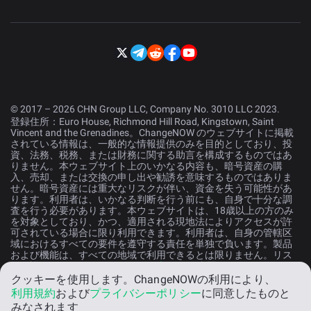
© 2017 – 2026 CHN Group LLC, Company No. 3010 LLC 2023.
登録住所：Euro House, Richmond Hill Road, Kingstown, Saint
Vincent and the Grenadines。ChangeNOW のウェブサイトに掲載
されている情報は、一般的な情報提供のみを目的としており、投
資、法務、税務、または財務に関する助言を構成するものではあ
りません。本ウェブサイト上のいかなる内容も、暗号資産の購
入、売却、または交換の申し出や勧誘を意味するものではありま
せん。暗号資産には重大なリスクが伴い、資金を失う可能性があ
ります。利用者は、いかなる判断を行う前にも、自身で十分な調
査を行う必要があります。本ウェブサイトは、18歳以上の方のみ
を対象としており、かつ、適用される現地法によりアクセスが許
可されている場合に限り利用できます。利用者は、自身の管轄区
域におけるすべての要件を遵守する責任を単独で負います。製品
および機能は、すべての地域で利用できるとは限りません。リス
クの詳細については、
リスク開示声明
をご参照ください。
クッキーを使用します。
ChangeNOWの利用により、
利用規約
および
プライバシーポリシー
に同意したものと
日本語
みなされます