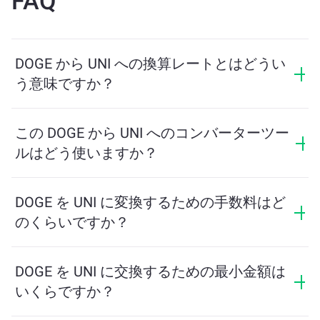
FAQ
DOGE から UNI への換算レートとはどうい
う意味ですか？
換算レートは、DOGE と引き換えに受け取る UNI の量
を示します。このレートは市場状況、需要と供給、流
この DOGE から UNI へのコンバーターツー
動性に応じて変動します。
ルはどう使いますか？
交換したい DOGE の量を入力するだけで、ツールが受
け取る予定の UNI の量を計算します。その後、取引を
DOGE を UNI に変換するための手数料はど
完了するための手順に従ってください。
のくらいですか？
交換手数料はネットワーク、流動性、市場の状況によ
って異なります。ChangeNOWは隠れた手数料なしで競
DOGE を UNI に交換するための最小金額は
争力のあるレートを提供しており、最終金額は取引を
いくらですか？
確認する前に表示されます。