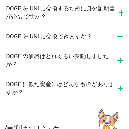
最小金額はネットワーク手数料と流動性によって異な
ります。プラットフォームはスムーズな取引を保証す
DOGE を UNI に交換するために身分証明書
るために必要な最小額を自動的に計算します。ただ
が必要ですか？
し、ほとんどの場合、最小金額は2ドル相当です。
ChangeNOWでの交換にはIDは必要なく、プロセスは迅
速で匿名です。ただし、ChangeNOW Proにログインし
DOGE を UNI に交換できますか？
て確認を完了すると、交換がより有利になります。詳
はい。ChangeNOWでは、UNI を DOGE に、またその逆
細は
ChangeNOW Proページ
をご覧ください！
にも交換できます。さらに、ChangeNOWはマルチチェ
DOGE の価格はどれくらい変動しました
ーンブリッジにも対応しており、異なるブロックチェ
か？
ーン間で資産を簡単に移動できます。
DOGE の価格は過去24時間で -0.24% 変動しました。
DOGE に似た資産にはどんなものがありま
すか？
DOGE に似た資産は、そのカテゴリによって異なりま
す — ステーブルコイン、ユーティリティトークン、ガ
バナンスコイン、またはその他のタイプかどうかで
す。一般的な代替案には、類似のユースケースや市場