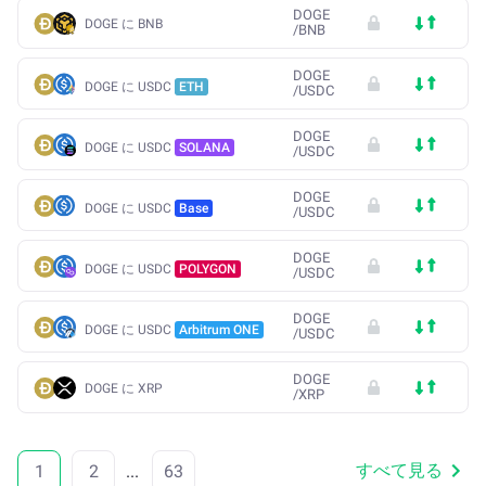
DOGE
DOGE に BNB
/
BNB
DOGE
DOGE に USDC
ETH
/
USDC
DOGE
DOGE に USDC
SOLANA
/
USDC
DOGE
DOGE に USDC
Base
/
USDC
DOGE
DOGE に USDC
POLYGON
/
USDC
DOGE
DOGE に USDC
Arbitrum ONE
/
USDC
DOGE
DOGE に XRP
/
XRP
すべて見る
1
2
...
63