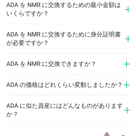
って異なります。ChangeNOWは隠れた手数料なしで競
ADA を NMR に交換するための最小金額は
争力のあるレートを提供しており、最終金額は取引を
いくらですか？
確認する前に表示されます。
最小金額はネットワーク手数料と流動性によって異な
ります。プラットフォームはスムーズな取引を保証す
ADA を NMR に交換するために身分証明書
るために必要な最小額を自動的に計算します。ただ
が必要ですか？
し、ほとんどの場合、最小金額は2ドル相当です。
ChangeNOWでの交換にはIDは必要なく、プロセスは迅
速で匿名です。ただし、ChangeNOW Proにログインし
ADA を NMR に交換できますか？
て確認を完了すると、交換がより有利になります。詳
はい。ChangeNOWでは、NMR を ADA に、またその逆
細は
ChangeNOW Proページ
をご覧ください！
にも交換できます。さらに、ChangeNOWはマルチチェ
ADA の価格はどれくらい変動しましたか？
ーンブリッジにも対応しており、異なるブロックチェ
ADA の価格は過去24時間で -3.52% 変動しました。
ーン間で資産を簡単に移動できます。
ADA に似た資産にはどんなものがあります
か？
ADA に似た資産は、そのカテゴリによって異なります
— ステーブルコイン、ユーティリティトークン、ガバ