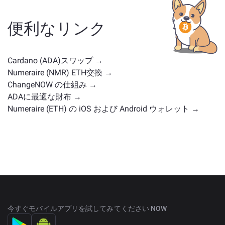
ナンスコイン、またはその他のタイプかどうかです。
一般的な代替案には、類似のユースケースや市場の位
便利なリンク
置を持つ他の暗号通貨が含まれます。
メイン交換ペー
ジ
で利用可能なすべての資産を確認してください。
Cardano (ADA)スワップ →
Numeraire (NMR) ETH交換 →
ChangeNOW の仕組み →
ADAに最適な財布 →
Numeraire (ETH) の iOS および Android ウォレット →
今すぐモバイルアプリを試してみてください NOW