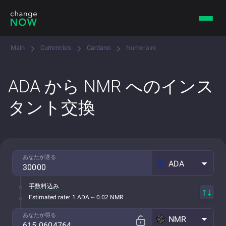
Main
Currencies
Cardano
Numeraire
ADA から NMR へのインス
タント交換
あなたが送る
ADA
手数料込み
Estimated rate:
1 ADA ~ 0.02 NMR
あなたが得る
NMR