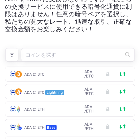
の交換サービスに使用できる暗号化通貨に制
限はありません！任意の暗号ペアを選択し、
私たちの寛大なレート、迅速な取引、正確な
交換金額をお楽しみください！
ADA
ADA に BTC
/
BTC
ADA
ADA に BTC
Lightning
/
BTC
ADA
ADA に ETH
/
ETH
ADA
ADA に ETH
Base
/
ETH