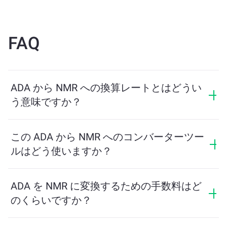
FAQ
ADA から NMR への換算レートとはどうい
う意味ですか？
換算レートは、ADA と引き換えに受け取る NMR の量
を示します。このレートは市場状況、需要と供給、流
この ADA から NMR へのコンバーターツー
動性に応じて変動します。
ルはどう使いますか？
交換したい ADA の量を入力するだけで、ツールが受け
取る予定の NMR の量を計算します。その後、取引を完
ADA を NMR に変換するための手数料はど
了するための手順に従ってください。
のくらいですか？
交換手数料はネットワーク、流動性、市場の状況によ