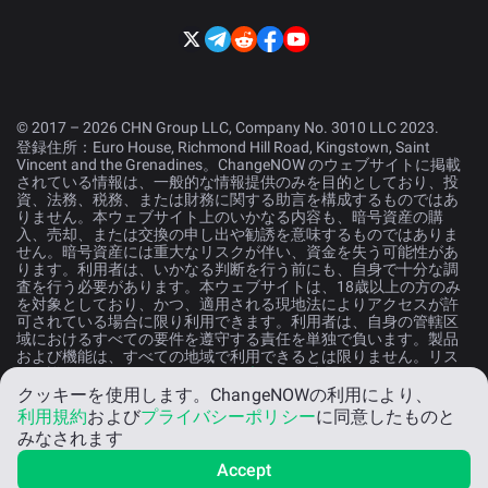
© 2017 – 2026 CHN Group LLC, Company No. 3010 LLC 2023.
登録住所：Euro House, Richmond Hill Road, Kingstown, Saint
Vincent and the Grenadines。ChangeNOW のウェブサイトに掲載
されている情報は、一般的な情報提供のみを目的としており、投
資、法務、税務、または財務に関する助言を構成するものではあ
りません。本ウェブサイト上のいかなる内容も、暗号資産の購
入、売却、または交換の申し出や勧誘を意味するものではありま
せん。暗号資産には重大なリスクが伴い、資金を失う可能性があ
ります。利用者は、いかなる判断を行う前にも、自身で十分な調
査を行う必要があります。本ウェブサイトは、18歳以上の方のみ
を対象としており、かつ、適用される現地法によりアクセスが許
可されている場合に限り利用できます。利用者は、自身の管轄区
域におけるすべての要件を遵守する責任を単独で負います。製品
および機能は、すべての地域で利用できるとは限りません。リス
クの詳細については、
リスク開示声明
をご参照ください。
クッキーを使用します。
ChangeNOWの利用により、
利用規約
および
プライバシーポリシー
に同意したものと
日本語
みなされます
Accept