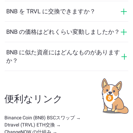
ChangeNOWでの交換にはIDは必要なく、プロセスは迅
速で匿名です。ただし、ChangeNOW Proにログインし
BNB を TRVL に交換できますか？
て確認を完了すると、交換がより有利になります。詳
はい。ChangeNOWでは、TRVL を BNB に、またその
細は
ChangeNOW Proページ
をご覧ください！
逆にも交換できます。さらに、ChangeNOWはマルチチ
BNB の価格はどれくらい変動しましたか？
ェーンブリッジにも対応しており、異なるブロックチ
BNB の価格は過去24時間で +0.12% 変動しました。
ェーン間で資産を簡単に移動できます。
BNB に似た資産にはどんなものがあります
か？
BNB に似た資産は、そのカテゴリによって異なります
— ステーブルコイン、ユーティリティトークン、ガバ
ナンスコイン、またはその他のタイプかどうかです。
一般的な代替案には、類似のユースケースや市場の位
便利なリンク
置を持つ他の暗号通貨が含まれます。
メイン交換ペー
ジ
で利用可能なすべての資産を確認してください。
Binance Coin (BNB) BSCスワップ →
Dtravel (TRVL) ETH交換 →
ChangeNOW の仕組み →