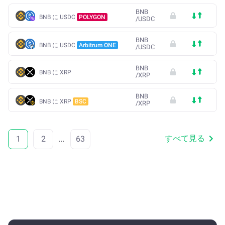
BNB
BNB に USDC
POLYGON
/
USDC
BNB
BNB に USDC
Arbitrum ONE
/
USDC
BNB
BNB に XRP
/
XRP
BNB
BNB に XRP
BSC
/
XRP
すべて見る
1
2
...
63