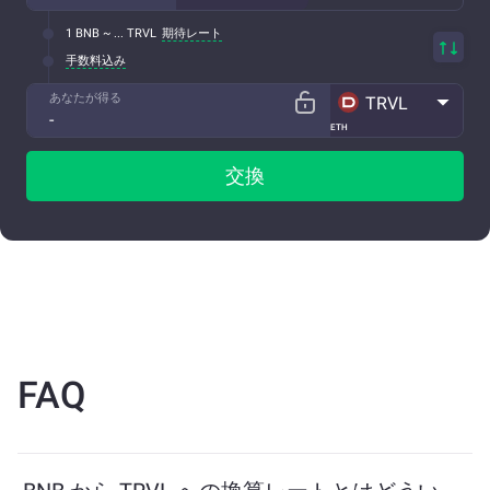
1 BNB ~ ... TRVL
期待レート
手数料込み
あなたが得る
TRVL
ETH
交換
FAQ