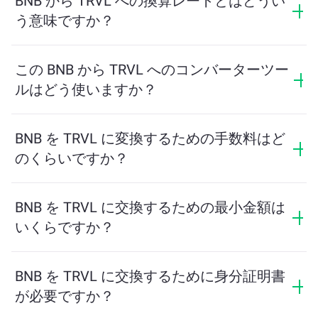
BNB から TRVL への換算レートとはどうい
う意味ですか？
換算レートは、BNB と引き換えに受け取る TRVL の量
を示します。このレートは市場状況、需要と供給、流
この BNB から TRVL へのコンバーターツー
動性に応じて変動します。
ルはどう使いますか？
交換したい BNB の量を入力するだけで、ツールが受け
取る予定の TRVL の量を計算します。その後、取引を
BNB を TRVL に変換するための手数料はど
完了するための手順に従ってください。
のくらいですか？
交換手数料はネットワーク、流動性、市場の状況によ
って異なります。ChangeNOWは隠れた手数料なしで競
BNB を TRVL に交換するための最小金額は
争力のあるレートを提供しており、最終金額は取引を
いくらですか？
確認する前に表示されます。
最小金額はネットワーク手数料と流動性によって異な
ります。プラットフォームはスムーズな取引を保証す
BNB を TRVL に交換するために身分証明書
るために必要な最小額を自動的に計算します。ただ
が必要ですか？
し、ほとんどの場合、最小金額は2ドル相当です。