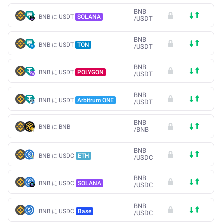
BNB
BNB に USDT
SOLANA
/
USDT
BNB
BNB に USDT
TON
/
USDT
BNB
BNB に USDT
POLYGON
/
USDT
BNB
BNB に USDT
Arbitrum ONE
/
USDT
BNB
BNB に BNB
/
BNB
BNB
BNB に USDC
ETH
/
USDC
BNB
BNB に USDC
SOLANA
/
USDC
BNB
BNB に USDC
Base
/
USDC