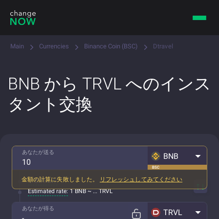
Main
Currencies
Binance Coin (BSC)
Dtravel
BNB から TRVL へのインス
タント交換
あなたが送る
BNB
BSC
金額の計算に失敗しました。
リフレッシュしてみてください
手数料込み
Estimated rate:
1 BNB ~ ... TRVL
あなたが得る
TRVL