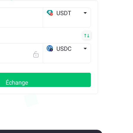
USDT
TRX
USDC
SOLANA
Échange