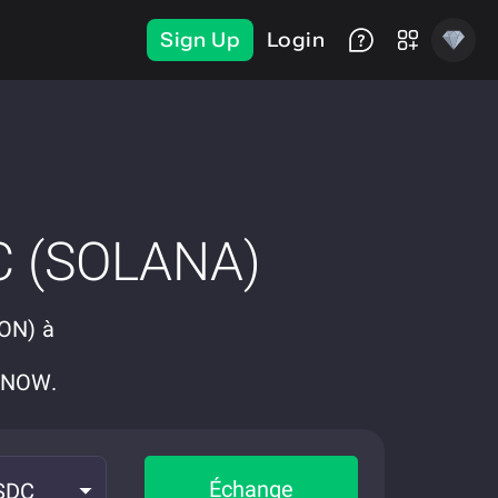
Sign Up
Login
C (SOLANA)
RON) à
eNOW.
Échange
SDC