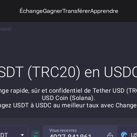
Échange
Gagner
Transférer
Apprendre
lana)
SDT (TRC20) en USD
ge rapide, sûr et confidentiel de Tether USD (T
USD Coin (Solana).
ngez USDT à USDC au meilleur taux avec Chang
Vous recevrez
SDT
U