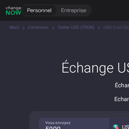
Personnel
Entreprise
Main
Currencies
Tether USD (TRON)
USD Coin (So
Échange U
Échan
Echa
Vous envoyez
U