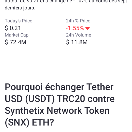
autour de $0.21 et a changé de -1.07% au cours des sept
derniers jours.
Today’s Price
24h % Price
$ 0.21
-1.55%
Market Cap
24h Volume
$ 72.4M
$ 11.8M
Pourquoi échanger Tether
USD (USDT) TRC20 contre
Synthetix Network Token
(SNX) ETH?