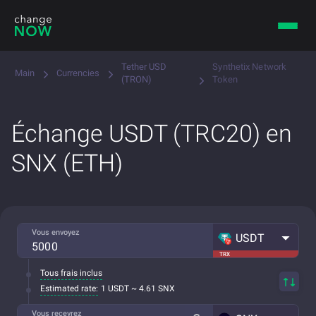
Tether USD
Synthetix Network
Main
Currencies
(TRON)
Token
Échange USDT (TRC20) en
SNX (ETH)
Vous envoyez
USDT
TRX
Tous frais inclus
Estimated rate:
1 USDT ~ 4.61 SNX
Vous recevrez