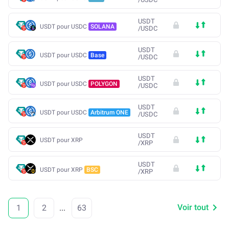
USDT
USDT pour USDC
SOLANA
/
USDC
USDT
USDT pour USDC
Base
/
USDC
USDT
USDT pour USDC
POLYGON
/
USDC
USDT
USDT pour USDC
Arbitrum ONE
/
USDC
USDT
USDT pour XRP
/
XRP
USDT
USDT pour XRP
BSC
/
XRP
Voir tout
1
2
...
63