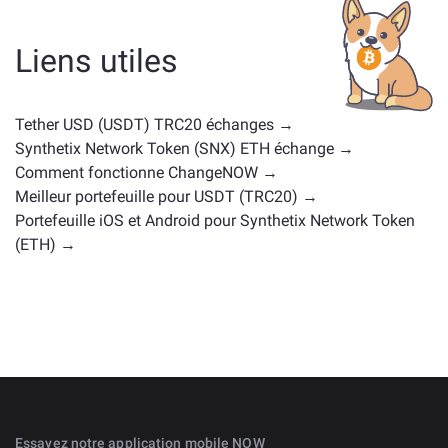
d'une gouvernance coin, ou d'un autre type. Les
alternatives courantes incluent d'autres
Liens utiles
cryptomonnaies avec des cas d'utilisation ou des
positions de marché similaires. Consultez tous les
actifs disponibles pour échange sur la
page d'échange
Tether USD (USDT) TRC20 échanges →
principale
.
Synthetix Network Token (SNX) ETH échange →
Comment fonctionne ChangeNOW →
Meilleur portefeuille pour USDT (TRC20) →
Portefeuille iOS et Android pour Synthetix Network Token
(ETH) →
Essayez notre application mobile NOW