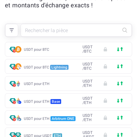
et montants d'échange exacts !
USDT
USDT pour BTC
/
BTC
USDT
USDT pour BTC
Lightning
/
BTC
USDT
USDT pour ETH
/
ETH
USDT
USDT pour ETH
Base
/
ETH
USDT
USDT pour ETH
Arbitrum ONE
/
ETH
USDT
USDT pour USDT
ETH
/
USDT