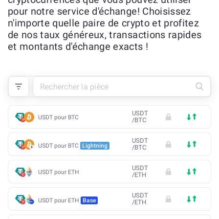
pour notre service d'échange! Choisissez
n'importe quelle paire de crypto et profitez
de nos taux généreux, transactions rapides
et montants d'échange exacts !
USDT
USDT pour BTC
/
BTC
USDT
USDT pour BTC
Lightning
/
BTC
USDT
USDT pour ETH
/
ETH
USDT
USDT pour ETH
Base
/
ETH