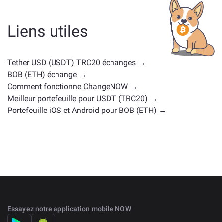
d'une gouvernance coin, ou d'un autre type. Les
alternatives courantes incluent d'autres
Liens utiles
cryptomonnaies avec des cas d'utilisation ou des
positions de marché similaires. Consultez tous les
actifs disponibles pour échange sur la
page d'échange
Tether USD (USDT) TRC20 échanges →
principale
.
BOB (ETH) échange →
Comment fonctionne ChangeNOW →
Meilleur portefeuille pour USDT (TRC20) →
Portefeuille iOS et Android pour BOB (ETH) →
Essayez notre application mobile NOW