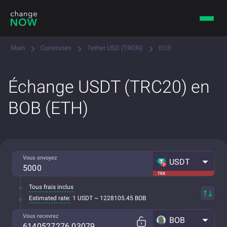
Main
Currencies
Tether USD (TRON)
BOB
Échange USDT (TRC20) en
BOB (ETH)
Vous envoyez
USDT
TRX
Tous frais inclus
Estimated rate:
1 USDT ~ 1228105.45 BOB
Vous recevrez
BOB