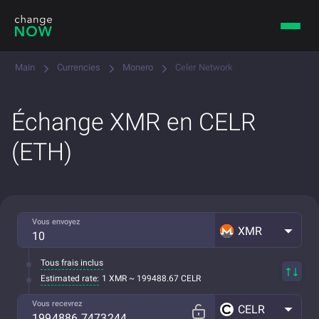
Main
Currencies
Monero
Celer Network
Échange XMR en CELR
(ETH)
Vous envoyez
XMR
Tous frais inclus
Estimated rate:
1 XMR ~ 199488.67 CELR
Vous recevrez
CELR