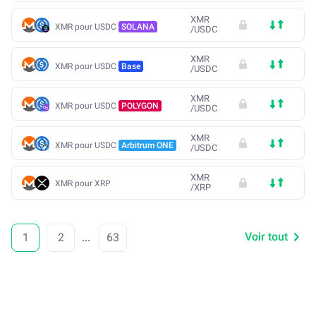
XMR
XMR pour USDC
SOLANA
/
USDC
XMR
XMR pour USDC
Base
/
USDC
XMR
XMR pour USDC
POLYGON
/
USDC
XMR
XMR pour USDC
Arbitrum ONE
/
USDC
XMR
XMR pour XRP
/
XRP
Voir tout
1
2
...
63