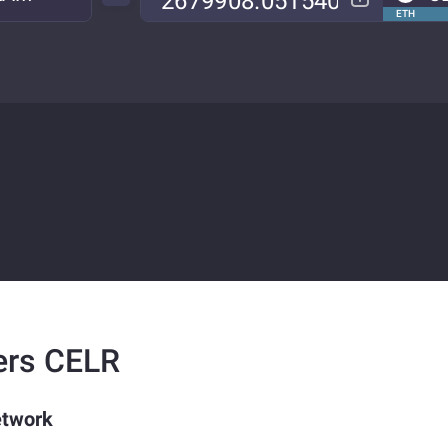
ETH
ers CELR
etwork