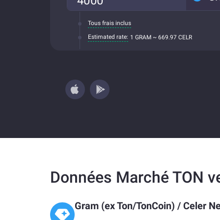
Tous frais inclus
Estimated rate:
1 GRAM ~ 669.97 CELR
Données Marché TON v
Gram (ex Ton/TonCoin)
/
Celer N