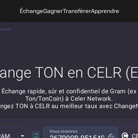
Échange
Gagner
Transférer
Apprendre
twork
ange TON en CELR (
Échange rapide, sûr et confidentiel de Gram (ex
Ton/TonCoin) à Celer Network.
ngez TON à CELR au meilleur taux avec Chang
Vous recevrez
RAM
C