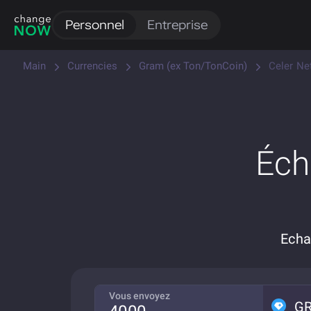
Personnel
Entreprise
Main
Currencies
Gram (ex Ton/TonCoin)
Celer Ne
Éch
Echa
Vous envoyez
G