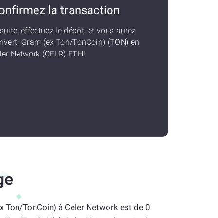
onfirmez la transaction
suite, effectuez le dépôt, et vous aurez
nverti Gram (ex Ton/TonCoin) (TON) en
ler Network (CELR) ETH!
ge
ex Ton/TonCoin) à Celer Network est de 0