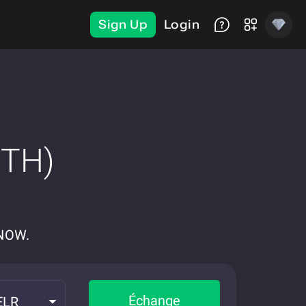
Sign Up
Login
ETH)
eNOW.
Échange
ELR