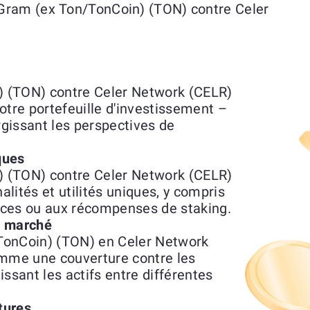
Gram (ex Ton/TonCoin) (TON) contre Celer
 (TON) contre Celer Network (CELR)
otre portefeuille d'investissement –
rgissant les perspectives de
ques
 (TON) contre Celer Network (CELR)
lités et utilités uniques, y compris
vices ou aux récompenses de staking.
du marché
TonCoin) (TON) en Celer Network
omme une couverture contre les
ssant les actifs entre différentes
tures