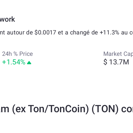
twork
t autour de $0.0017 et a changé de +11.3% au co
24h % Price
Market Ca
+1.54%
$ 13.7M
m (ex Ton/TonCoin) (TON) co