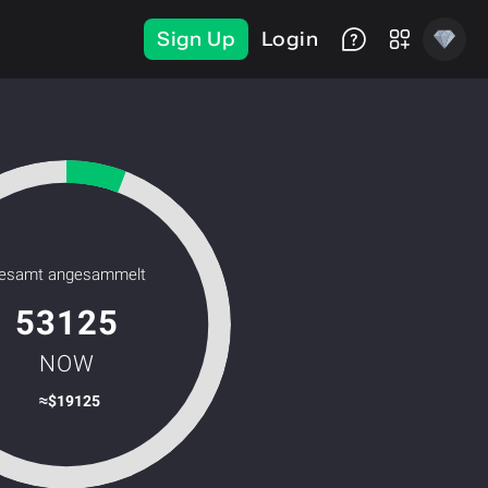
Sign Up
Login
esamt angesammelt
53125
NOW
≈$
19125