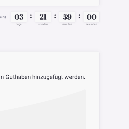
:
:
:
03
21
58
59
hnung
tage
stunden
minuten
sekunden
rem Guthaben hinzugefügt werden.