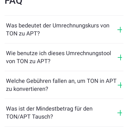
FAQ
Was bedeutet der Umrechnungskurs von
TON zu APT?
Der Umrechnungskurs zeigt, wie viel APT Sie im
Austausch für TON erhalten. Dieser Kurs schwankt je
Wie benutze ich dieses Umrechnungstool
nach Marktbedingungen, Angebot und Nachfrage
von TON zu APT?
sowie Liquidität.
Geben Sie einfach den Betrag von TON ein, den Sie
tauschen möchten, und das Tool berechnet die
Welche Gebühren fallen an, um TON in APT
geschätzte Menge an APT, die Sie erhalten. Folgen Sie
zu konvertieren?
dann den Schritten, um die Transaktion abzuschließen.
Die Wechselgebühren variieren je nach Netzwerk,
Liquidität und Marktbedingungen. ChangeNOW bietet
Was ist der Mindestbetrag für den
wettbewerbsfähige Preise ohne versteckte Gebühren,
TON/APT Tausch?
und der Endbetrag wird vor der Bestätigung der
Transaktion angezeigt.