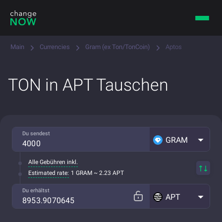
Main
Currencies
Gram (ex Ton/TonCoin)
Aptos
TON in APT Tauschen
Du sendest
GRAM
Alle Gebühren inkl.
Estimated rate:
1 GRAM ~ 2.23 APT
Du erhältst
APT