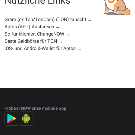
Nützliche Links
Kryptowährungen mit ähnlichen Anwendungsfällen
oder Marktpositionen. Überprüfen Sie alle verfügbaren
Vermögenswerte zum Tausch auf der
Gram (ex Ton/TonCoin) (TON) tauscht →
Hauptaustauschseite
.
Aptos (APT) Austausch →
So funktioniert ChangeNOW →
Beste Geldbörse für TON →
iOS- und Android-Wallet für Aptos →
Probeer NOW onze mobiele app