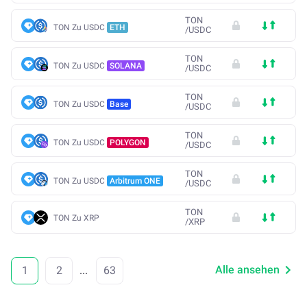
TON
TON Zu USDC
ETH
/
USDC
TON
TON Zu USDC
SOLANA
/
USDC
TON
TON Zu USDC
Base
/
USDC
TON
TON Zu USDC
POLYGON
/
USDC
TON
TON Zu USDC
Arbitrum ONE
/
USDC
TON
TON Zu XRP
/
XRP
Alle ansehen
1
2
...
63