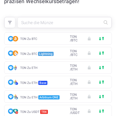
präzisen Wechselkursbeträgen!
TON
TON Zu BTC
/
BTC
TON
TON Zu BTC
Lightning
/
BTC
TON
TON Zu ETH
/
ETH
TON
TON Zu ETH
Base
/
ETH
TON
TON Zu ETH
Arbitrum ONE
/
ETH
TON
TON Zu USDT
TRX
/
USDT