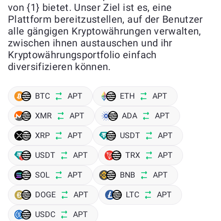
von {1} bietet. Unser Ziel ist es, eine
Plattform bereitzustellen, auf der Benutzer
alle gängigen Kryptowährungen verwalten,
zwischen ihnen austauschen und ihr
Kryptowährungsportfolio einfach
diversifizieren können.
BTC
APT
ETH
APT
XMR
APT
ADA
APT
XRP
APT
USDT
APT
USDT
APT
TRX
APT
SOL
APT
BNB
APT
DOGE
APT
LTC
APT
USDC
APT