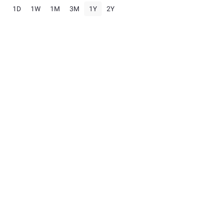
1D
1W
1M
3M
1Y
2Y