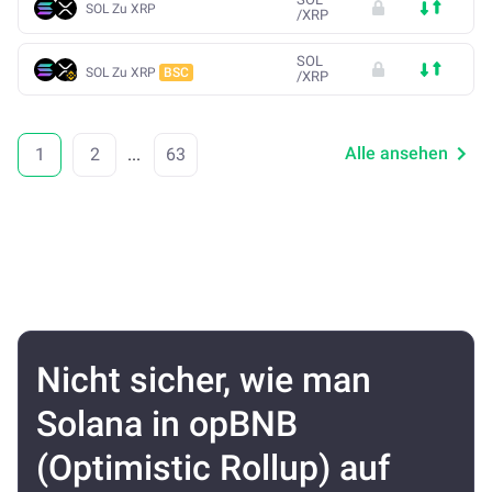
SOL Zu XRP
/
XRP
SOL
SOL Zu XRP
BSC
/
XRP
Alle ansehen
1
2
...
63
Nicht sicher, wie man
Solana in opBNB
(Optimistic Rollup) auf