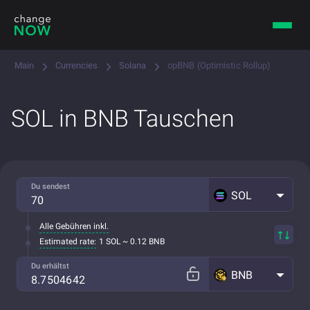
Main
Currencies
Solana
opBNB (Optimistic Rollup)
SOL in BNB Tauschen
Du sendest
SOL
Alle Gebühren inkl.
Estimated rate:
1 SOL ~ 0.12 BNB
Du erhältst
BNB