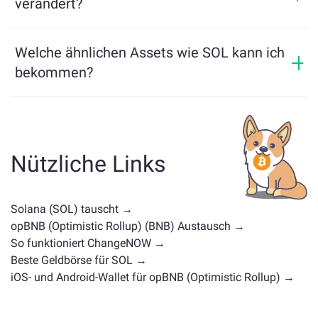
verändert?
Assets mühelos zwischen verschiedenen Blockchains
übertragen können.
Der Preis von SOL hat sich in den letzten 24 Stunden
um +1.6% verändert.
Welche ähnlichen Assets wie SOL kann ich
bekommen?
Ähnliche Vermögenswerte wie SOL hängen von seiner
Kategorie ab — ob es sich um eine Stablecoin, ein
Utility-Token, eine Governance-Münze oder einen
anderen Typ handelt. Häufige Alternativen sind andere
Nützliche Links
Kryptowährungen mit ähnlichen Anwendungsfällen
oder Marktpositionen. Überprüfen Sie alle verfügbaren
Vermögenswerte zum Tausch auf der
Solana (SOL) tauscht →
Hauptaustauschseite
.
opBNB (Optimistic Rollup) (BNB) Austausch →
So funktioniert ChangeNOW →
Beste Geldbörse für SOL →
iOS- und Android-Wallet für opBNB (Optimistic Rollup) →