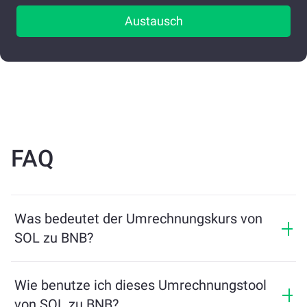
Austausch
FAQ
Was bedeutet der Umrechnungskurs von
SOL zu BNB?
Der Umrechnungskurs zeigt, wie viel BNB Sie im
Austausch für SOL erhalten. Dieser Kurs schwankt je
Wie benutze ich dieses Umrechnungstool
nach Marktbedingungen, Angebot und Nachfrage
von SOL zu BNB?