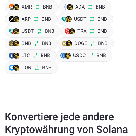
XMR
BNB
ADA
BNB
XRP
BNB
USDT
BNB
USDT
BNB
TRX
BNB
BNB
BNB
DOGE
BNB
LTC
BNB
USDC
BNB
TON
BNB
Konvertiere jede andere
Kryptowährung von Solana