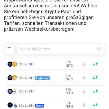
Austauschservice nutzen können! Wählen
Sie ein beliebiges Krypto-Paar und
profitieren Sie von unseren großzügigen
Tarifen, schnellen Transaktionen und
präzisen Wechselkursbeträgen!
SOL
SOL Zu BTC
/
BTC
SOL
SOL Zu BTC
Lightning
/
BTC
SOL
SOL Zu ETH
/
ETH
SOL
SOL Zu ETH
Base
/
ETH