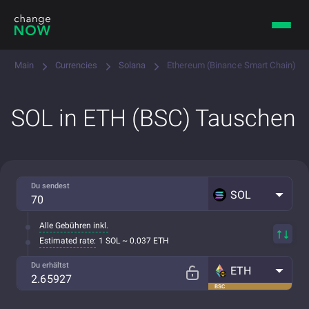
Main
Currencies
Solana
Ethereum (Binance Smart Chain)
SOL in ETH (BSC) Tauschen
Du sendest
SOL
Alle Gebühren inkl.
Estimated rate:
1 SOL ~ 0.037 ETH
Du erhältst
ETH
BSC