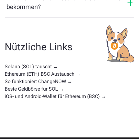
bekommen?
Ähnliche Vermögenswerte wie SOL hängen von seiner
Kategorie ab — ob es sich um eine Stablecoin, ein
Utility-Token, eine Governance-Münze oder einen
anderen Typ handelt. Häufige Alternativen sind andere
Nützliche Links
Kryptowährungen mit ähnlichen Anwendungsfällen
oder Marktpositionen. Überprüfen Sie alle verfügbaren
Vermögenswerte zum Tausch auf der
Solana (SOL) tauscht →
Hauptaustauschseite
.
Ethereum (ETH) BSC Austausch →
So funktioniert ChangeNOW →
Beste Geldbörse für SOL →
iOS- und Android-Wallet für Ethereum (BSC) →