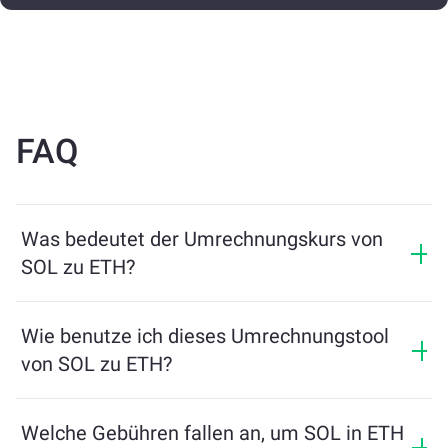
FAQ
Was bedeutet der Umrechnungskurs von
SOL zu ETH?
Der Umrechnungskurs zeigt, wie viel ETH Sie im
Austausch für SOL erhalten. Dieser Kurs schwankt je
Wie benutze ich dieses Umrechnungstool
nach Marktbedingungen, Angebot und Nachfrage
von SOL zu ETH?
sowie Liquidität.
Geben Sie einfach den Betrag von SOL ein, den Sie
tauschen möchten, und das Tool berechnet die
Welche Gebühren fallen an, um SOL in ETH