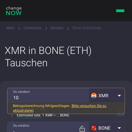
Main
Currencies
Monero
Bone ShibaSwap
XMR in BONE (ETH)
Tauschen
Du sendest
XMR
Betragsberechnung fehlgeschlagen.
Bitte versuchen Sie zu
Alle Gebühren inkl.
aktualisieren
Estimated rate:
1 XMR ~ ... BONE
Du erhältst
BONE