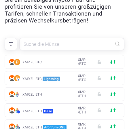
profitieren Sie von unseren großzügigen
Tarifen, schnellen Transaktionen und
präzisen Wechselkursbeträgen!
XMR
XMR Zu BTC
/
BTC
XMR
XMR Zu BTC
Lightning
/
BTC
XMR
XMR Zu ETH
/
ETH
XMR
XMR Zu ETH
Base
/
ETH
XMR
XMR Zu ETH
Arbitrum ONE
/
ETH