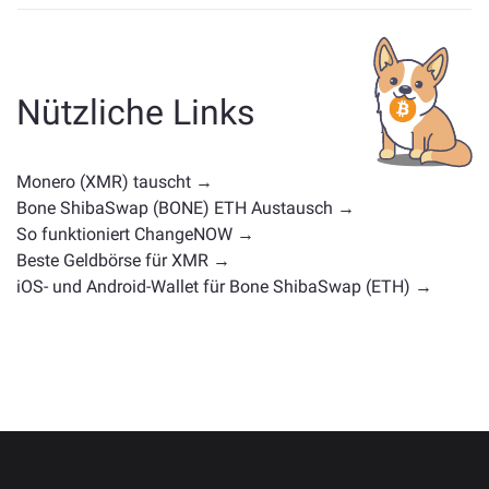
Ähnliche Vermögenswerte wie XMR hängen von seiner
Kategorie ab — ob es sich um eine Stablecoin, ein
Utility-Token, eine Governance-Münze oder einen
anderen Typ handelt. Häufige Alternativen sind andere
Nützliche Links
Kryptowährungen mit ähnlichen Anwendungsfällen
oder Marktpositionen. Überprüfen Sie alle verfügbaren
Vermögenswerte zum Tausch auf der
Monero (XMR) tauscht →
Hauptaustauschseite
.
Bone ShibaSwap (BONE) ETH Austausch →
So funktioniert ChangeNOW →
Beste Geldbörse für XMR →
iOS- und Android-Wallet für Bone ShibaSwap (ETH) →