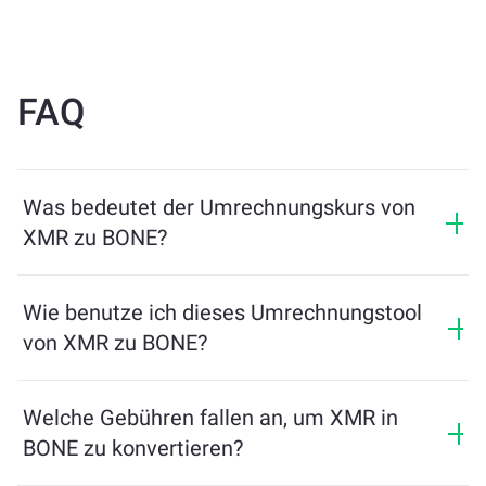
FAQ
Was bedeutet der Umrechnungskurs von
XMR zu BONE?
Der Umrechnungskurs zeigt, wie viel BONE Sie im
Austausch für XMR erhalten. Dieser Kurs schwankt je
Wie benutze ich dieses Umrechnungstool
nach Marktbedingungen, Angebot und Nachfrage
von XMR zu BONE?
sowie Liquidität.
Geben Sie einfach den Betrag von XMR ein, den Sie
tauschen möchten, und das Tool berechnet die
Welche Gebühren fallen an, um XMR in
geschätzte Menge an BONE, die Sie erhalten. Folgen
BONE zu konvertieren?
Sie dann den Schritten, um die Transaktion