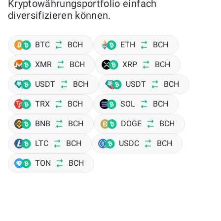
Kryptowährungsportfolio einfach
diversifizieren können.
BTC
BCH
ETH
BCH
XMR
BCH
XRP
BCH
USDT
BCH
USDT
BCH
TRX
BCH
SOL
BCH
BNB
BCH
DOGE
BCH
LTC
BCH
USDC
BCH
TON
BCH