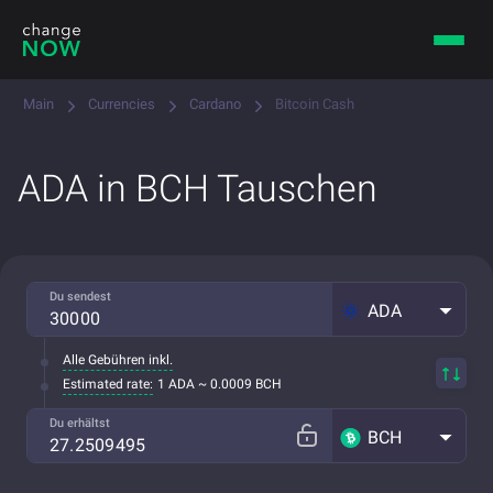
Main
Currencies
Cardano
Bitcoin Cash
ADA in BCH Tauschen
Du sendest
ADA
Alle Gebühren inkl.
Estimated rate:
1 ADA ~ 0.0009 BCH
Du erhältst
BCH