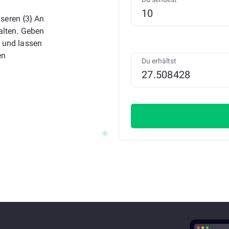
seren {3} An
halten. Geben
n und lassen
en
Du erhältst