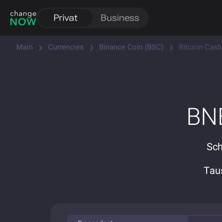
Privat
Business
Main
Currencies
Binance Coin (BSC)
Bitcoin Cash
BNB
Sch
Tau