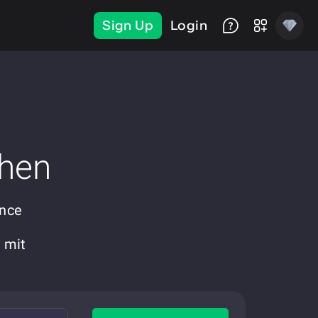
Sign Up
Login
chen
ance
 mit