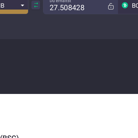
Du erhältst
NB
B