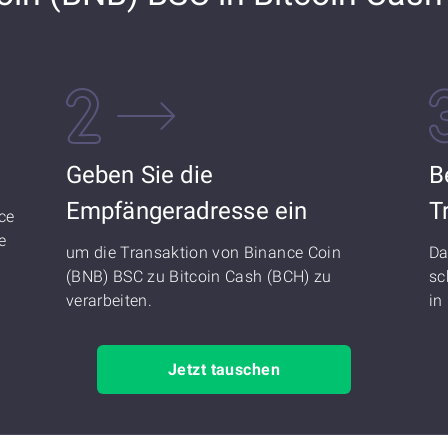
Geben Sie die
B
Empfängeradresse ein
T
ce
e
um die Transaktion von Binance Coin
Da
(BNB) BSC zu Bitcoin Cash (BCH) zu
sc
verarbeiten.
in
Jetzt tauschen