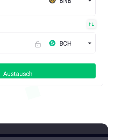
BNB
BSC
BCH
Austausch