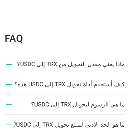
FAQ
ماذا يعني معدل التحويل من TRX إلى USDC؟
يوضح معدل التحويل مقدار USDC الذي ستستلمه مقابل
TRX. يتقلب هذا المعدل بناءً على ظروف السوق والعرض
كيف أستخدم أداة تحويل TRX إلى USDC هذه؟
والطلب والسيولة.
ما عليك سوى إدخال مقدار TRX الذي تريد تبديله، وستقوم
الأداة بحساب الكمية التقديرية من USDC التي ستستلمها. ثم
ما هي الرسوم لتحويل TRX إلى USDC؟
اتبع الخطوات لإكمال المعاملة.
تختلف رسوم التحويل بناءً على الشبكة والسيولة وظروف
السوق. تقدم ChangeNOW أسعارًا تنافسية دون رسوم
ما هو الحد الأدنى لمبلغ تحويل TRX إلى USDC?
مخفية، ويتم عرض المبلغ النهائي قبل تأكيد المعاملة.