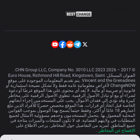
© 2017 – 2026 CHN Group LLC, Company No. 3010 LLC 2023.
العنوان المسجّل: Euro House, Richmond Hill Road, Kingstown, Saint
Vincent and the Grenadines. يتم تقديم المعلومات الموجودة على موقع
ChangeNOW لأغراض معلوماتية عامة فقط ولا تشكل نصيحة استثمارية أو
قانونية أو ضريبية أو مالية. لا يُعد أي محتوى على هذا الموقع عرضًا أو دعوة
لشراء أو بيع أو تبادل الأصول الرقمية. تنطوي الأصول الرقمية على مخاطر
كبيرة وقد تؤدي إلى فقدان الأموال. يجب على المستخدمين إجراء أبحاثهم
الخاصة قبل اتخاذ أي قرارات. هذا الموقع مخصص حصريًا للأفراد الذين تبلغ
أعمارهم 18 عامًا أو أكثر، وفقط حيثما يُسمح بهذا الوصول بموجب القوانين
المحلية المعمول بها. يتحمل المستخدمون وحدهم مسؤولية الامتثال لجميع
المتطلبات في ولايتهم القضائية. قد لا تكون المنتجات والميزات متاحة في
جميع المناطق. لمزيد من التفاصيل حول المخاطر، يرجى الاطلاع على
الإفصاح عن المخاطر
.