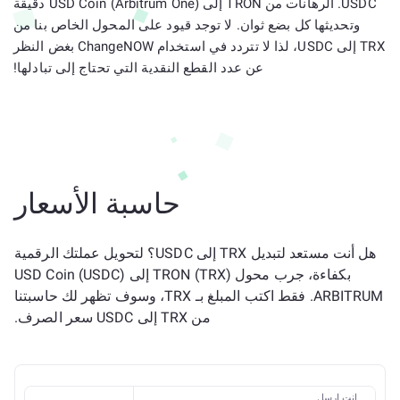
USDC. الرهانات من TRON إلى USD Coin (Arbitrum One) دقيقة
وتحديثها كل بضع ثوان. لا توجد قيود على المحول الخاص بنا من
TRX إلى USDC، لذا لا تتردد في استخدام ChangeNOW بغض النظر
عن عدد القطع النقدية التي تحتاج إلى تبادلها!
حاسبة الأسعار
هل أنت مستعد لتبديل TRX إلى USDC؟ لتحويل عملتك الرقمية
بكفاءة، جرب محول TRON (TRX) إلى USD Coin (USDC)
ARBITRUM. فقط اكتب المبلغ بـ TRX، وسوف تظهر لك حاسبتنا
من TRX إلى USDC سعر الصرف.
انت ارسل