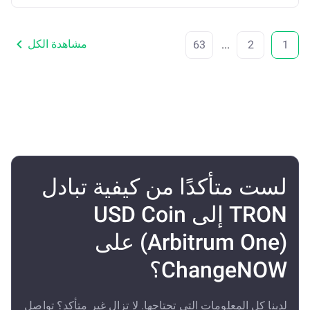
مشاهدة الكل
63
...
2
1
لست متأكدًا من كيفية تبادل
TRON إلى USD Coin
(Arbitrum One) على
ChangeNOW؟
لدينا كل المعلومات التي تحتاجها. لا تزال غير متأكد؟ تواصل