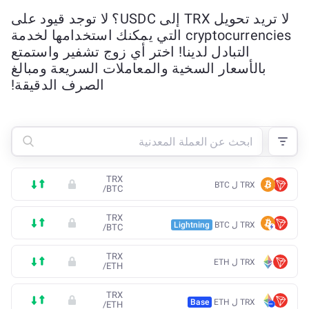
لا تريد تحويل TRX إلى USDC؟ لا توجد قيود على
cryptocurrencies التي يمكنك استخدامها لخدمة
التبادل لدينا! اختر أي زوج تشفير واستمتع
بالأسعار السخية والمعاملات السريعة ومبالغ
الصرف الدقيقة!
TRX
TRX ل BTC
/
BTC
TRX
TRX ل BTC
Lightning
/
BTC
TRX
TRX ل ETH
/
ETH
TRX
TRX ل ETH
Base
/
ETH