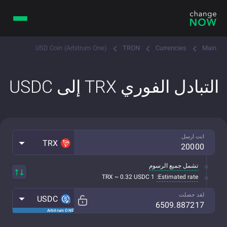
USD Coin (Arbitrum One)
TRON
Currencies
Main
التبادل الفوري TRX إلى USDC
انت ارسل
TRX
تشمل جميع الرسوم
Estimated rate:
1 TRX ~ 0.32 USDC
لقد حصلت
USDC
Arbitrum ONE