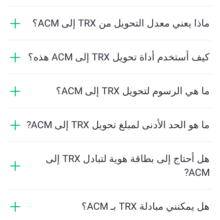
ماذا يعني معدل التحويل من TRX إلى ACM؟
يوضح معدل التحويل مقدار ACM الذي ستستلمه مقابل TRX.
يتقلب هذا المعدل بناءً على ظروف السوق والعرض والطلب
كيف أستخدم أداة تحويل TRX إلى ACM هذه؟
والسيولة.
ما عليك سوى إدخال مقدار TRX الذي تريد تبديله، وستقوم
الأداة بحساب الكمية التقديرية من ACM التي ستستلمها. ثم
ما هي الرسوم لتحويل TRX إلى ACM؟
اتبع الخطوات لإكمال المعاملة.
تختلف رسوم التحويل بناءً على الشبكة والسيولة وظروف
السوق. تقدم ChangeNOW أسعارًا تنافسية دون رسوم
ما هو الحد الأدنى لمبلغ تحويل TRX إلى ACM?
مخفية، ويتم عرض المبلغ النهائي قبل تأكيد المعاملة.
يعتمد المبلغ الأدنى على رسوم الشبكة والسيولة. يقوم
النظام الأساسي بحساب المبلغ الأدنى المطلوب لضمان
هل أحتاج إلى بطاقة هوية لتبادل TRX إلى
إجراء المعاملة بسلاسة. ولكن في معظم الحالات، يكون
ACM?
المبلغ الأدنى لا يتجاوز 2 دولار أمريكي معادلاً.
التحويلات على ChangeNOW لا تتطلب بطاقة هوية، مما
يجعل العملية سريعة ومجهولة. ومع ذلك، إذا قمت بتسجيل
هل يمكنني مبادلة TRX بـ ACM؟
الدخول إلى ChangeNOW Pro وأتممت التحقق، ستكون