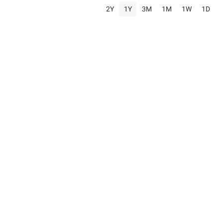
2Y
1Y
3M
1M
1W
1D