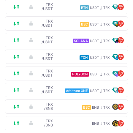
TRX
TRX ل USDT
ETH
/
USDT
TRX
TRX ل USDT
BSC
/
USDT
TRX
TRX ل USDT
SOLANA
/
USDT
TRX
TRX ل USDT
TON
/
USDT
TRX
TRX ل USDT
POLYGON
/
USDT
TRX
TRX ل USDT
Arbitrum ONE
/
USDT
TRX
TRX ل BNB
BSC
/
BNB
TRX
TRX ل BNB
/
BNB