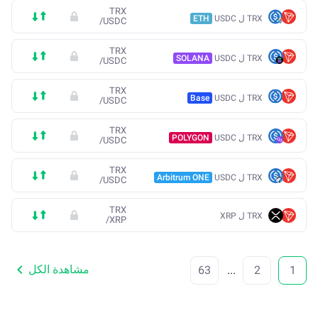
TRX
TRX ل USDC
ETH
/
USDC
TRX
TRX ل USDC
SOLANA
/
USDC
TRX
TRX ل USDC
Base
/
USDC
TRX
TRX ل USDC
POLYGON
/
USDC
TRX
TRX ل USDC
Arbitrum ONE
/
USDC
TRX
TRX ل XRP
/
XRP
مشاهدة الكل
63
...
2
1