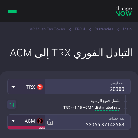
AC Milan Fan Token
TRON
Currencies
Main
التبادل الفوري TRX إلى ACM
انت ارسل
TRX
تشمل جميع الرسوم
Estimated rate:
1 TRX ~ 1.15 ACM
لقد حصلت
ACM
Chiliz