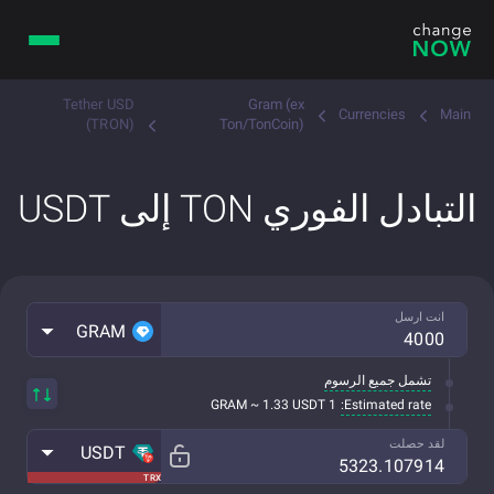
Tether USD
Gram (ex
Currencies
Main
(TRON)
Ton/TonCoin)
التبادل الفوري TON إلى USDT
انت ارسل
GRAM
تشمل جميع الرسوم
Estimated rate:
1 GRAM ~ 1.33 USDT
لقد حصلت
USDT
TRX