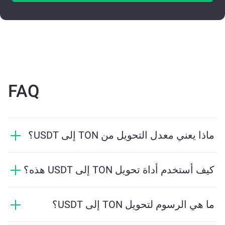
FAQ
ماذا يعني معدل التحويل من TON إلى USDT؟
يوضح معدل التحويل مقدار USDT الذي ستستلمه مقابل
TON. يتقلب هذا المعدل بناءً على ظروف السوق والعرض
كيف أستخدم أداة تحويل TON إلى USDT هذه؟
والطلب والسيولة.
ما عليك سوى إدخال مقدار TON الذي تريد تبديله، وستقوم
الأداة بحساب الكمية التقديرية من USDT التي ستستلمها. ثم
ما هي الرسوم لتحويل TON إلى USDT؟
اتبع الخطوات لإكمال المعاملة.
تختلف رسوم التحويل بناءً على الشبكة والسيولة وظروف