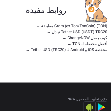
تشمل البدائل الشائعة عملات رقمية أخرى ذات حالات
استخدام أو مواقع سوق مماثلة. تحقق من جميع الأصول
روابط مفيدة
المتاحة للتبادل على
الصفحة الرئيسية للتبادل
.
Gram (ex Ton/TonCoin) (TON) مقايضة →
Tether USD (USDT) TRC20 تبادل →
كيف يعمل ChangeNOW →
أفضل محفظة لـ TON →
محفظة iOS و Android لـ Tether USD (TRC20) →
جرّب تطبيقنا المحمول NOW