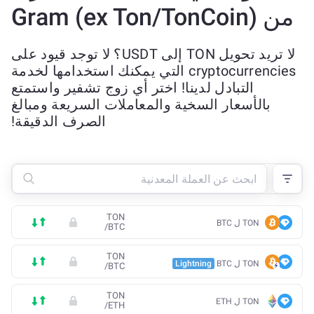
من Gram (ex Ton/TonCoin)
لا تريد تحويل TON إلى USDT؟ لا توجد قيود على
cryptocurrencies التي يمكنك استخدامها لخدمة
التبادل لدينا! اختر أي زوج تشفير واستمتع
بالأسعار السخية والمعاملات السريعة ومبالغ
الصرف الدقيقة!
TON
TON ل BTC
/
BTC
TON
TON ل BTC
Lightning
/
BTC
TON
TON ل ETH
/
ETH