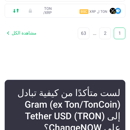
TON
TON ل XRP
BSC
/
XRP
مشاهدة الكل
63
...
2
1
لست متأكدًا من كيفية تبادل
Gram (ex Ton/TonCoin)
إلى Tether USD (TRON)
على ChangeNOW؟