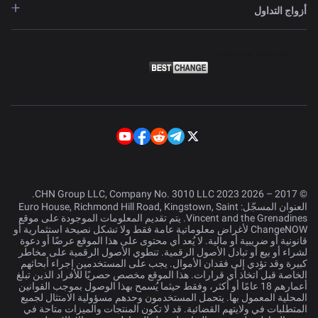
أزواج التداول
© 2017 – 2026 CHN Group LLC, Company No. 3010 LLC 2023.
العنوان المسجّل: Euro House, Richmond Hill Road, Kingstown, Saint
Vincent and the Grenadines. يتم تقديم المعلومات الموجودة على موقع
ChangeNOW لأغراض معلوماتية عامة فقط ولا تشكل نصيحة استثمارية أو
قانونية أو ضريبية أو مالية. لا يُعد أي محتوى على هذا الموقع عرضًا أو دعوة
لشراء أو بيع أو تبادل الأصول الرقمية. تنطوي الأصول الرقمية على مخاطر
كبيرة وقد تؤدي إلى فقدان الأموال. يجب على المستخدمين إجراء أبحاثهم
الخاصة قبل اتخاذ أي قرارات. هذا الموقع مخصص حصريًا للأفراد الذين تبلغ
أعمارهم 18 عامًا أو أكثر، وفقط حيثما يُسمح بهذا الوصول بموجب القوانين
المحلية المعمول بها. يتحمل المستخدمون وحدهم مسؤولية الامتثال لجميع
المتطلبات في ولايتهم القضائية. قد لا تكون المنتجات والميزات متاحة في