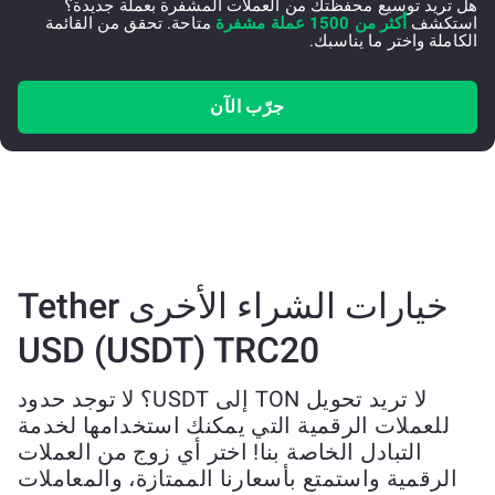
هل تريد توسيع محفظتك من العملات المشفرة بعملة جديدة؟
استكشف
أكثر من 1500 عملة مشفرة
متاحة. تحقق من القائمة
الكاملة واختر ما يناسبك.
جرّب الآن
خيارات الشراء الأخرى Tether
USD (USDT) TRC20
لا تريد تحويل TON إلى USDT؟ لا توجد حدود
للعملات الرقمية التي يمكنك استخدامها لخدمة
التبادل الخاصة بنا! اختر أي زوج من العملات
الرقمية واستمتع بأسعارنا الممتازة، والمعاملات