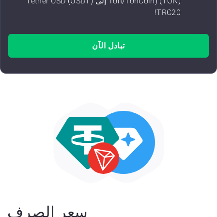
Ton/TonCoin) (TON) إلى Tether USD (USDT)
TRC20!
تبادل الآن
سعر الصرف