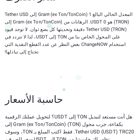
المعدل الحالي البالغ 1 Gram (ex Ton/TonCoin) إلى Tether USD
(TRON) هو 0 USDT. الرهانات من Gram (ex Ton/TonCoin) إلى
Tether USD (TRON) دقيقة وتحديثها كل بضع ثوان. لا توجد قيود
على المحول الخاص بنا من TON إلى USDT، لذا لا تتردد في
استخدام ChangeNOW بغض النظر عن عدد القطع النقدية التي
تحتاج إلى تبادلها!
حاسبة الأسعار
هل أنت مستعد لتبديل TON إلى USDT؟ لتحويل عملتك الرقمية
بكفاءة، جرب محول Gram (ex Ton/TonCoin) (TON) إلى
Tether USD (USDT) TRC20. فقط اكتب المبلغ بـ TON، وسوف
تظهر لك حاسبتنا من TON إلى USDT سعر الصرف.