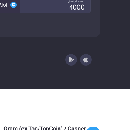
انت ارسل
AM
Gram (ex Ton/TonCoin)
/
Casper