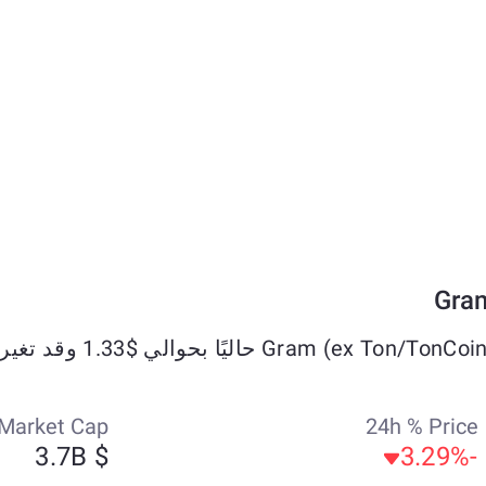
Market Cap
24h % Price
$ 3.7B
-3.29%