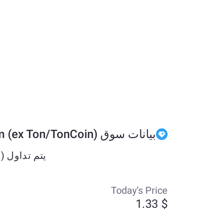
بيانات سوق Gram (ex Ton/TonCoin)
يتم تداول Gram (ex Ton/TonCoin) حاليًا بحوالي $1.33 وقد تغير بنسبة -3.9% خلال الأيام السبعة الماضية.
Today’s Price
$ 1.33