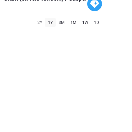
2Y
1Y
3M
1M
1W
1D