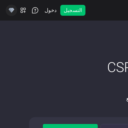
التسجيل
دخول
ع