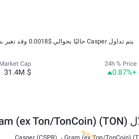
يتم تداول Casper حاليًا بحوالي $0.0018 وقد تغير بنسبة +6.77% خلال الأيام السبعة الماضية.
Market Cap
24h % Price
$ 31.4M
+0.87%
 Casper (CSPR)؟