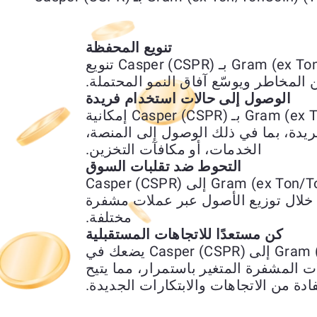
تنويع المحفظة
يتيح لك تبديل Gram (ex Ton/TonCoin) (TON) بـ Casper (CSPR) تنويع
المخاطر ويوسّع آفاق النمو المحتملة.
الوصول إلى حالات استخدام فريدة
يمنحك استبدال Gram (ex Ton/TonCoin) (TON) بـ Casper (CSPR) إمكانية
يدة، بما في ذلك الوصول إلى المنصة،
الخدمات، أو مكافآت التخزين.
التحوط ضد تقلبات السوق
يمكن استخدام تحويل Gram (ex Ton/TonCoin) (TON) إلى Casper (CSPR)
لال توزيع الأصول عبر عملات مشفرة
مختلفة.
كن مستعدًا للاتجاهات المستقبلية
تبديل Gram (ex Ton/TonCoin) (TON) إلى Casper (CSPR) يضعك في
المشفرة المتغير باستمرار، مما يتيح
ادة من الاتجاهات والابتكارات الجديدة.