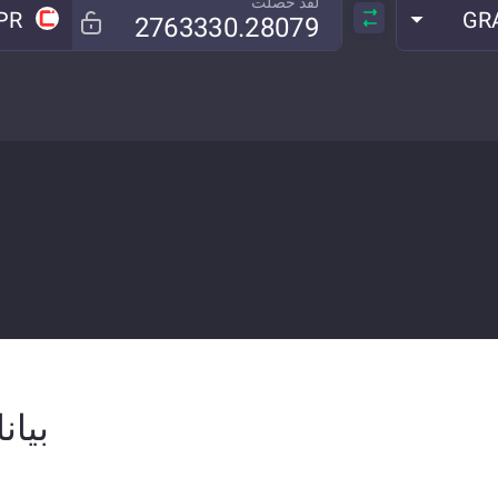
لقد حصلت
PR
GR
بيانات