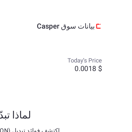
بيانات سوق Casper
Today’s Price
$ 0.0018
لماذا تبدّل Gram (ex Ton/TonCoin) (TON) إلى
اكتشف فوائد تبديل Gram (ex Ton/TonCoin) (TON) بـ Casper (CSPR)