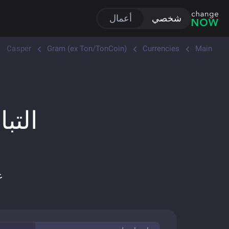
شخصي
أعمال
Casper
Gram (ex Ton/TonCoin)
Currencies
Main
التبادل