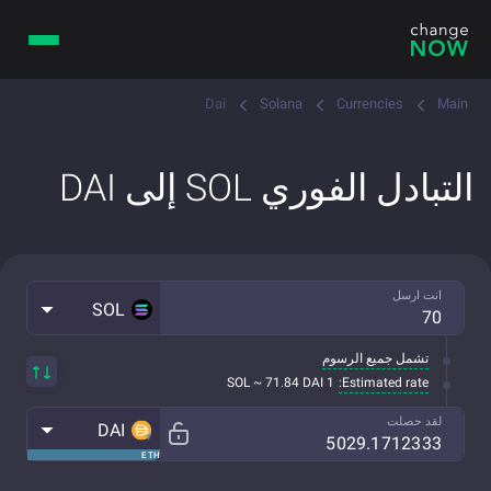
Dai
Solana
Currencies
Main
التبادل الفوري SOL إلى DAI
انت ارسل
SOL
تشمل جميع الرسوم
Estimated rate:
1 SOL ~ 71.84 DAI
لقد حصلت
DAI
ETH