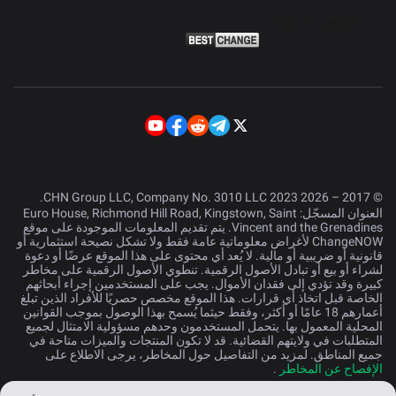
© 2017 – 2026 CHN Group LLC, Company No. 3010 LLC 2023.
العنوان المسجّل: Euro House, Richmond Hill Road, Kingstown, Saint
Vincent and the Grenadines. يتم تقديم المعلومات الموجودة على موقع
ChangeNOW لأغراض معلوماتية عامة فقط ولا تشكل نصيحة استثمارية أو
قانونية أو ضريبية أو مالية. لا يُعد أي محتوى على هذا الموقع عرضًا أو دعوة
لشراء أو بيع أو تبادل الأصول الرقمية. تنطوي الأصول الرقمية على مخاطر
كبيرة وقد تؤدي إلى فقدان الأموال. يجب على المستخدمين إجراء أبحاثهم
الخاصة قبل اتخاذ أي قرارات. هذا الموقع مخصص حصريًا للأفراد الذين تبلغ
أعمارهم 18 عامًا أو أكثر، وفقط حيثما يُسمح بهذا الوصول بموجب القوانين
المحلية المعمول بها. يتحمل المستخدمون وحدهم مسؤولية الامتثال لجميع
المتطلبات في ولايتهم القضائية. قد لا تكون المنتجات والميزات متاحة في
جميع المناطق. لمزيد من التفاصيل حول المخاطر، يرجى الاطلاع على
الإفصاح عن المخاطر
.