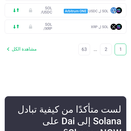
SOL
SOL ل USDC
Arbitrum ONE
/
USDC
SOL
SOL ل XRP
/
XRP
مشاهدة الكل
63
...
2
1
لست متأكدًا من كيفية تبادل
Solana إلى Dai على