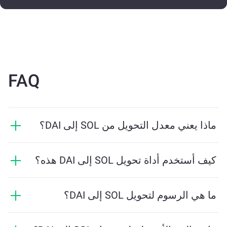
FAQ
ماذا يعني معدل التحويل من SOL إلى DAI؟
يوضح معدل التحويل مقدار DAI الذي ستستلمه مقابل SOL.
يتقلب هذا المعدل بناءً على ظروف السوق والعرض والطلب
كيف أستخدم أداة تحويل SOL إلى DAI هذه؟
والسيولة.
ما عليك سوى إدخال مقدار SOL الذي تريد تبديله، وستقوم
الأداة بحساب الكمية التقديرية من DAI التي ستستلمها. ثم
ما هي الرسوم لتحويل SOL إلى DAI؟
اتبع الخطوات لإكمال المعاملة.
تختلف رسوم التحويل بناءً على الشبكة والسيولة وظروف