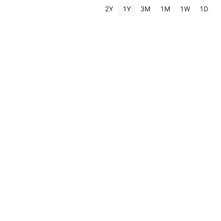
2Y
1Y
3M
1M
1W
1D