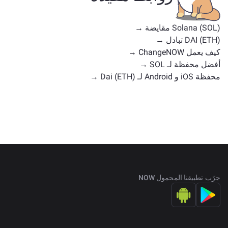
Solana (SOL) مقايضة →
DAI (ETH) تبادل →
كيف يعمل ChangeNOW →
أفضل محفظة لـ SOL →
محفظة iOS و Android لـ Dai (ETH) →
جرّب تطبيقنا المحمول NOW