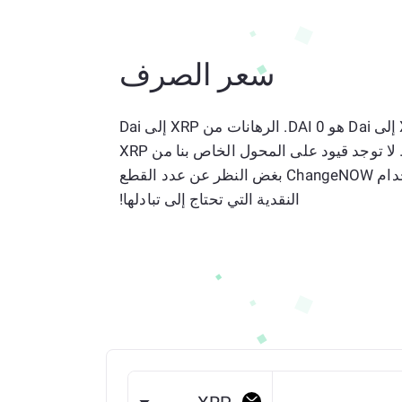
سعر الصرف
المعدل الحالي البالغ 1 XRP إلى Dai هو 0 DAI. الرهانات من XRP إلى Dai
دقيقة وتحديثها كل بضع ثوان. لا توجد قيود على المحول الخاص بنا من XRP
إلى DAI، لذا لا تتردد في استخدام ChangeNOW بغض النظر عن عدد القطع
النقدية التي تحتاج إلى تبادلها!