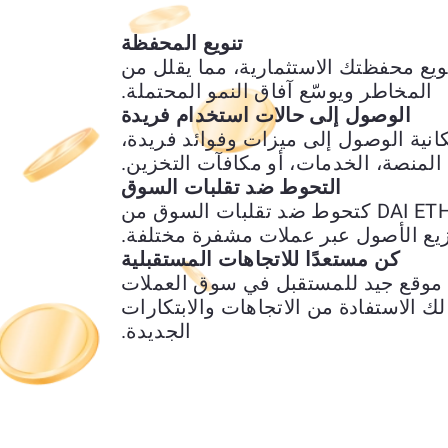
تنويع المحفظة
 لك تبديل XRP بـ DAI ETH تنويع محفظتك الاستثمارية، مما يقلل من
المخاطر ويوسّع آفاق النمو المحتملة.
الوصول إلى حالات استخدام فريدة
 استبدال XRP بـ DAI ETH إمكانية الوصول إلى ميزات وفوائد فريدة،
المنصة، الخدمات، أو مكافآت التخزين.
التحوط ضد تقلبات السوق
يمكن استخدام تحويل XRP إلى DAI ETH كتحوط ضد تقلبات السوق من
زيع الأصول عبر عملات مشفرة مختلفة.
كن مستعدًا للاتجاهات المستقبلية
DAI ETH يضعك في موقع جيد للمستقبل في سوق العملات
لك الاستفادة من الاتجاهات والابتكارات
الجديدة.