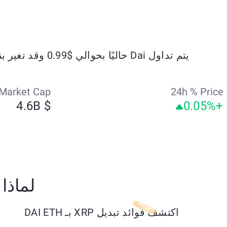
يتم تداول Dai حاليًا بحوالي $0.99 وقد تغير بنسبة +0.04% خلال الأيام السبعة الماضية.
Market Cap
24h % Price
$ 4.6B
+0.05%
لماذا تبدّل RP
اكتشف فوائد تبديل XRP بـ DAI ETH