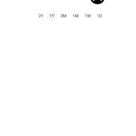
2Y
1Y
3M
1M
1W
1D