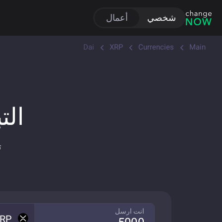
شخصي
أعمال
Dai
XRP
Currencies
Main
التبا
ت
انت ارسل
RP