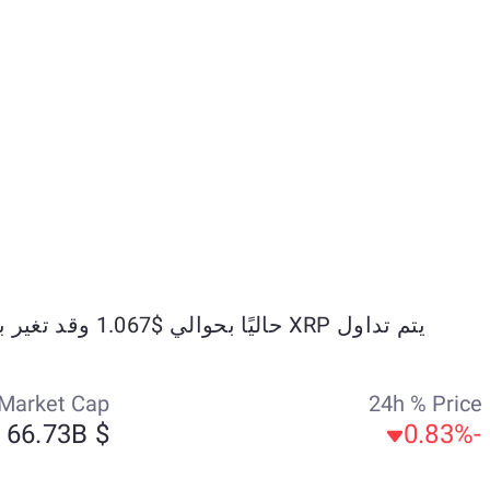
يتم تداول XRP حاليًا بحوالي $1.067 وقد تغير بنسبة -0.22% خلال الأيام السبعة الماضية.
Market Cap
24h % Price
$ 66.73B
-0.83%