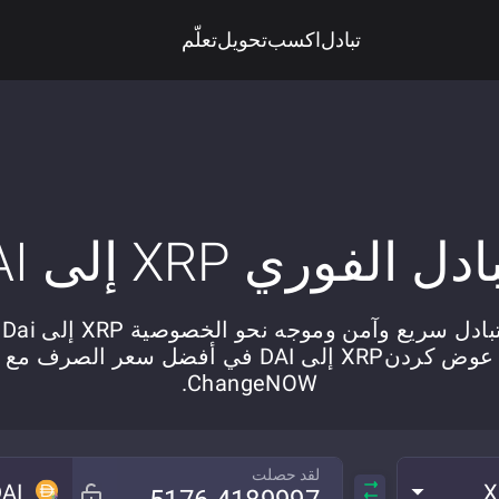
تبادل
اكسب
تحويل
تعلّم
دل الفوري XRP إلى DAI
بادل سريع وآمن وموجه نحو الخصوصية XRP إلى Dai.
عوض کردنXRP إلى DAI في أفضل سعر الصرف مع
ChangeNOW.
لقد حصلت
AI
X