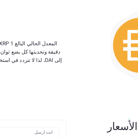
لأسعار
انت ارسل