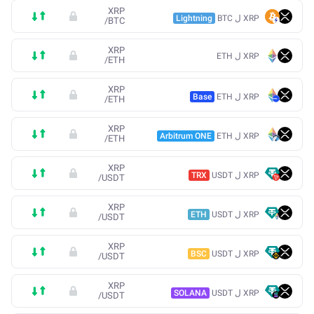
XRP
XRP ل BTC
Lightning
/
BTC
XRP
XRP ل ETH
/
ETH
XRP
XRP ل ETH
Base
/
ETH
XRP
XRP ل ETH
Arbitrum ONE
/
ETH
XRP
XRP ل USDT
TRX
/
USDT
XRP
XRP ل USDT
ETH
/
USDT
XRP
XRP ل USDT
BSC
/
USDT
XRP
XRP ل USDT
SOLANA
/
USDT