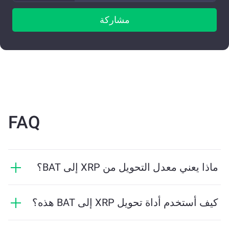
مشاركة
FAQ
ماذا يعني معدل التحويل من XRP إلى BAT؟
يوضح معدل التحويل مقدار BAT الذي ستستلمه مقابل XRP.
يتقلب هذا المعدل بناءً على ظروف السوق والعرض والطلب
كيف أستخدم أداة تحويل XRP إلى BAT هذه؟
والسيولة.
ما عليك سوى إدخال مقدار XRP الذي تريد تبديله، وستقوم