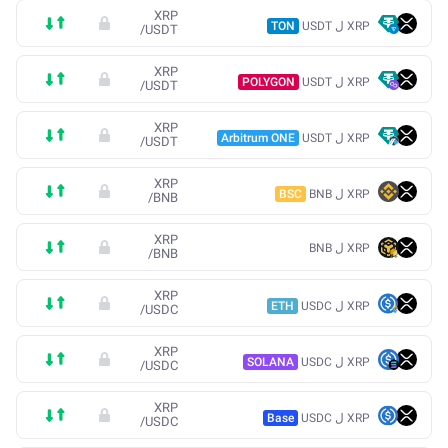
XRP
XRP ل USDT
TON
/
USDT
XRP
XRP ل USDT
POLYGON
/
USDT
XRP
XRP ل USDT
Arbitrum ONE
/
USDT
XRP
XRP ل BNB
BSC
/
BNB
XRP
XRP ل BNB
/
BNB
XRP
XRP ل USDC
ETH
/
USDC
XRP
XRP ل USDC
SOLANA
/
USDC
XRP
XRP ل USDC
Base
/
USDC