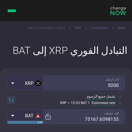
Basic Attention Token
XRP
Currencies
Main
التبادل الفوري XRP إلى BAT
انت ارسل
XRP
تشمل جميع الرسوم
Estimated rate:
1 XRP ~ 15.03 BAT
لقد حصلت
BAT
ETH