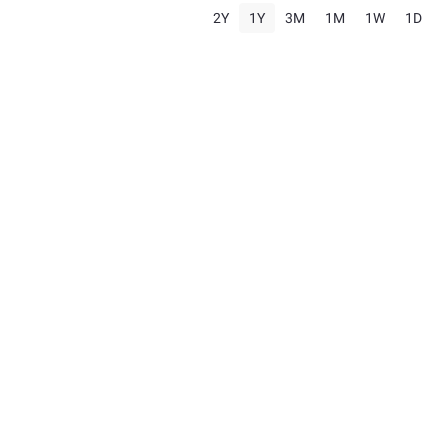
2Y
1Y
3M
1M
1W
1D