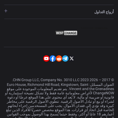
أزواج التداول
© 2017 – 2026 CHN Group LLC, Company No. 3010 LLC 2023.
العنوان المسجّل: Euro House, Richmond Hill Road, Kingstown, Saint
Vincent and the Grenadines. يتم تقديم المعلومات الموجودة على موقع
ChangeNOW لأغراض معلوماتية عامة فقط ولا تشكل نصيحة استثمارية أو
قانونية أو ضريبية أو مالية. لا يُعد أي محتوى على هذا الموقع عرضًا أو دعوة
لشراء أو بيع أو تبادل الأصول الرقمية. تنطوي الأصول الرقمية على مخاطر
كبيرة وقد تؤدي إلى فقدان الأموال. يجب على المستخدمين إجراء أبحاثهم
الخاصة قبل اتخاذ أي قرارات. هذا الموقع مخصص حصريًا للأفراد الذين تبلغ
أعمارهم 18 عامًا أو أكثر، وفقط حيثما يُسمح بهذا الوصول بموجب القوانين