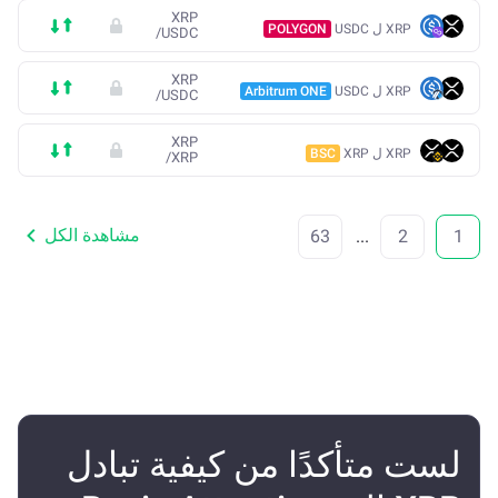
XRP
XRP ل USDC
POLYGON
/
USDC
XRP
XRP ل USDC
Arbitrum ONE
/
USDC
XRP
XRP ل XRP
BSC
/
XRP
مشاهدة الكل
63
...
2
1
لست متأكدًا من كيفية تبادل