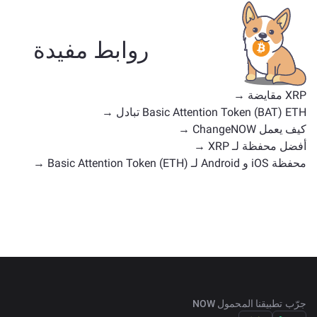
عملة مستقرة، رمزًا مرفقًا، عملة حوكمة، أو أي نوع آخر.
تشمل البدائل الشائعة عملات رقمية أخرى ذات حالات
استخدام أو مواقع سوق مماثلة. تحقق من جميع الأصول
روابط مفيدة
المتاحة للتبادل على
الصفحة الرئيسية للتبادل
.
XRP مقايضة →
Basic Attention Token (BAT) ETH تبادل →
كيف يعمل ChangeNOW →
أفضل محفظة لـ XRP →
محفظة iOS و Android لـ Basic Attention Token (ETH) →
جرّب تطبيقنا المحمول NOW