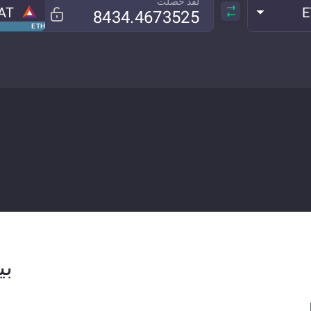
لقد حصلت
AT
E
ETH
بيا