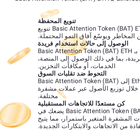
تنويع المحفظة
يتيح لك تبديل Ethereum (ETH) بـ Basic Attention Token (BAT) ETH تنويع
المخاطر ويوسّع آفاق النمو المحتملة.
الوصول إلى حالات استخدام فريدة
يمنحك استبدال Ethereum (ETH) بـ Basic Attention Token (BAT) ETH
ريدة، بما في ذلك الوصول إلى المنصة،
الخدمات، أو مكافآت التخزين.
التحوط ضد تقلبات السوق
يمكن استخدام تحويل Ethereum (ETH) إلى Basic Attention Token (BAT)
 خلال توزيع الأصول عبر عملات مشفرة
مختلفة.
كن مستعدًا للاتجاهات المستقبلية
تبديل Ethereum (ETH) إلى Basic Attention Token (BAT) ETH يضعك في
المشفرة المتغير باستمرار، مما يتيح
ادة من الاتجاهات والابتكارات الجديدة.