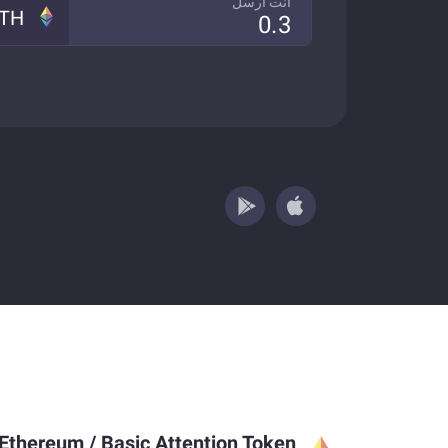
انت ارسل
TH
Ethereum
/
Basic Attention Token