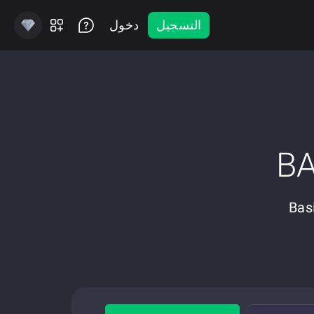
التسجيل
دخول
 وموجه نحو الخصوصية Ethereum إلى Basic