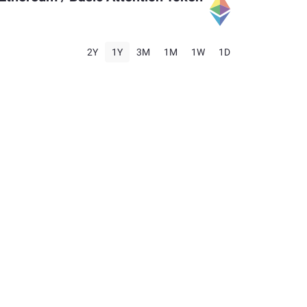
2Y
1Y
3M
1M
1W
1D