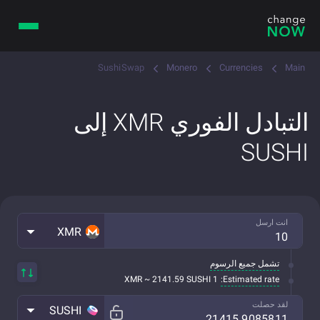
SushiSwap
Monero
Currencies
Main
التبادل الفوري XMR إلى
SUSHI
انت ارسل
XMR
تشمل جميع الرسوم
Estimated rate:
1 XMR ~ 2141.59 SUSHI
لقد حصلت
SUSHI