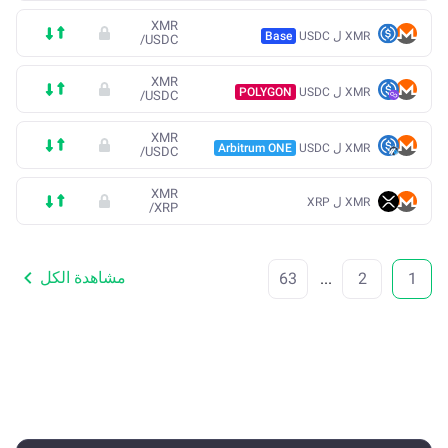
XMR
XMR ل USDC
Base
/
USDC
XMR
XMR ل USDC
POLYGON
/
USDC
XMR
XMR ل USDC
Arbitrum ONE
/
USDC
XMR
XMR ل XRP
/
XRP
مشاهدة الكل
63
...
2
1