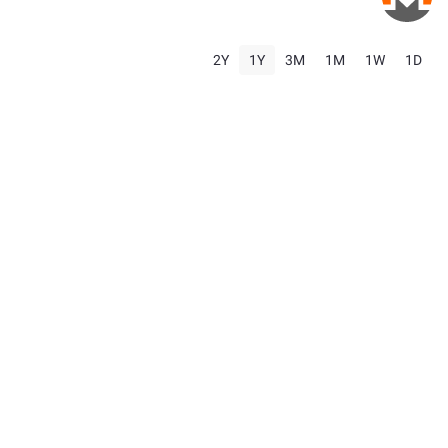
2Y
1Y
3M
1M
1W
1D