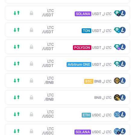
LTC
LTC ل USDT
SOLANA
/
USDT
LTC
LTC ل USDT
TON
/
USDT
LTC
LTC ل USDT
POLYGON
/
USDT
LTC
LTC ل USDT
Arbitrum ONE
/
USDT
LTC
LTC ل BNB
BSC
/
BNB
LTC
LTC ل BNB
/
BNB
LTC
LTC ل USDC
ETH
/
USDC
LTC
LTC ل USDC
SOLANA
/
USDC