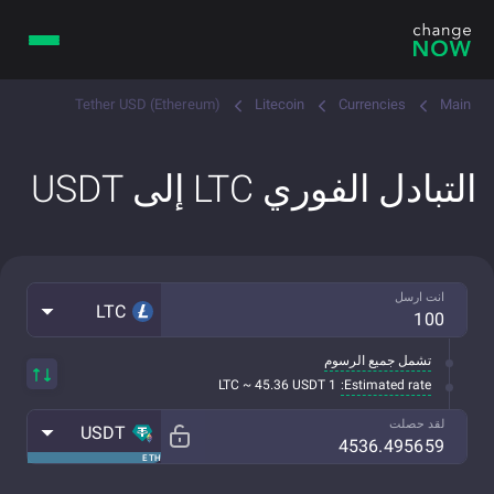
Tether USD (Ethereum)
Litecoin
Currencies
Main
التبادل الفوري LTC إلى USDT
انت ارسل
LTC
تشمل جميع الرسوم
Estimated rate:
1 LTC ~ 45.36 USDT
لقد حصلت
USDT
ETH