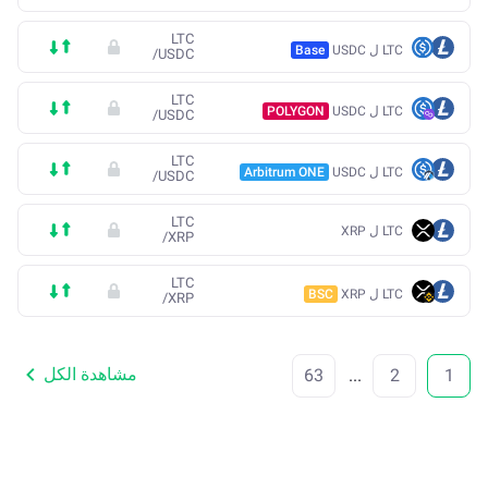
LTC
LTC ل USDC
Base
/
USDC
LTC
LTC ل USDC
POLYGON
/
USDC
LTC
LTC ل USDC
Arbitrum ONE
/
USDC
LTC
LTC ل XRP
/
XRP
LTC
LTC ل XRP
BSC
/
XRP
مشاهدة الكل
63
...
2
1