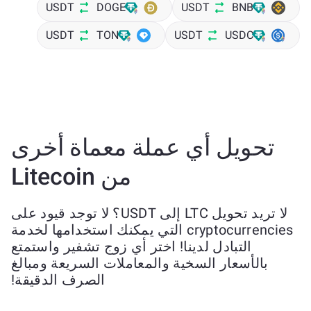
USDT
DOGE
USDT
BNB
USDT
TON
USDT
USDC
تحويل أي عملة معماة أخرى
من Litecoin
لا تريد تحويل LTC إلى USDT؟ لا توجد قيود على
cryptocurrencies التي يمكنك استخدامها لخدمة
التبادل لدينا! اختر أي زوج تشفير واستمتع
بالأسعار السخية والمعاملات السريعة ومبالغ
الصرف الدقيقة!