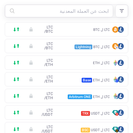
LTC
LTC ل BTC
/
BTC
LTC
LTC ل BTC
Lightning
/
BTC
LTC
LTC ل ETH
/
ETH
LTC
LTC ل ETH
Base
/
ETH
LTC
LTC ل ETH
Arbitrum ONE
/
ETH
LTC
LTC ل USDT
TRX
/
USDT
LTC
LTC ل USDT
BSC
/
USDT