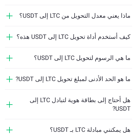
ماذا يعني معدل التحويل من LTC إلى USDT؟
يوضح معدل التحويل مقدار USDT الذي ستستلمه مقابل LTC.
يتقلب هذا المعدل بناءً على ظروف السوق والعرض والطلب
كيف أستخدم أداة تحويل LTC إلى USDT هذه؟
والسيولة.
ما عليك سوى إدخال مقدار LTC الذي تريد تبديله، وستقوم
الأداة بحساب الكمية التقديرية من USDT التي ستستلمها. ثم
ما هي الرسوم لتحويل LTC إلى USDT؟
اتبع الخطوات لإكمال المعاملة.
تختلف رسوم التحويل بناءً على الشبكة والسيولة وظروف
السوق. تقدم ChangeNOW أسعارًا تنافسية دون رسوم
ما هو الحد الأدنى لمبلغ تحويل LTC إلى USDT?
مخفية، ويتم عرض المبلغ النهائي قبل تأكيد المعاملة.
يعتمد المبلغ الأدنى على رسوم الشبكة والسيولة. يقوم
النظام الأساسي بحساب المبلغ الأدنى المطلوب لضمان
هل أحتاج إلى بطاقة هوية لتبادل LTC إلى
إجراء المعاملة بسلاسة. ولكن في معظم الحالات، يكون
USDT?
المبلغ الأدنى لا يتجاوز 2 دولار أمريكي معادلاً.
التحويلات على ChangeNOW لا تتطلب بطاقة هوية، مما
يجعل العملية سريعة ومجهولة. ومع ذلك، إذا قمت بتسجيل
هل يمكنني مبادلة LTC بـ USDT؟
الدخول إلى ChangeNOW Pro وأتممت التحقق، ستكون