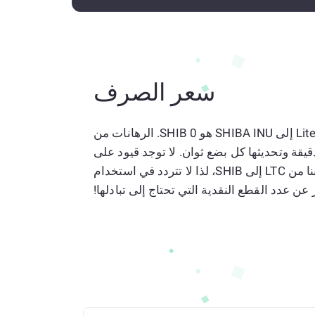
سعر الصرف
المعدل الحالي البالغ 1 Litecoin إلى SHIBA INU هو 0 SHIB. الرهانات من
Liteco إلى SHIBA INU دقيقة وتحديثها كل بضع ثوان. لا توجد قيود على
المحول الخاص بنا من LTC إلى SHIB، لذا لا تتردد في استخدام