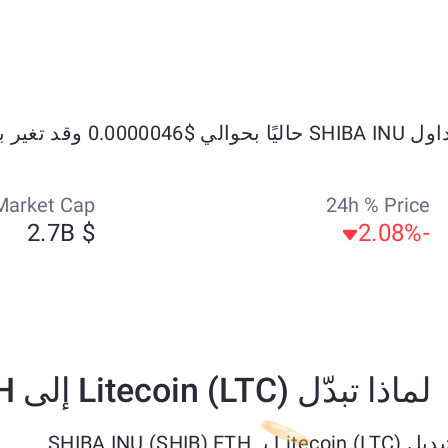
 تغير بنسبة -0.04% خلال الأيام السبعة الماضية.
Market Cap
24h % Price
$ 2.7B
-2.08%
لماذا تبدّل Litecoin (LTC) إلى SHIBA INU (SHIB) ETH؟
SHIBA INU (SHIB