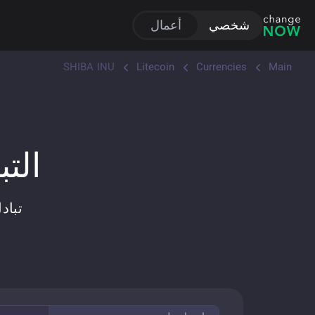
شخصي
أعمال
SHIBA INU
Litecoin
Currencies
Main
التباد