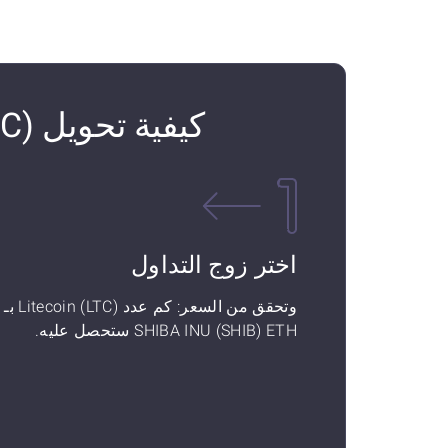
كيفية تحويل Litecoin (LTC) إلى SHIBA INU (SHIB) ETH
اختر زوج التداول
وتحقق من السعر: كم عدد Litecoin (LTC) بـ
SHIBA INU (SHIB) ETH ستحصل عليه.