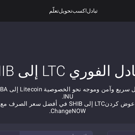
تبادل
اكسب
تحويل
تعلّم
ل الفوري LTC إلى SHIB
تبادل سريع وآمن وموجه نح
INU.
عوض کردنLTC إلى SHIB في أفضل سعر الصرف مع
ChangeNOW.