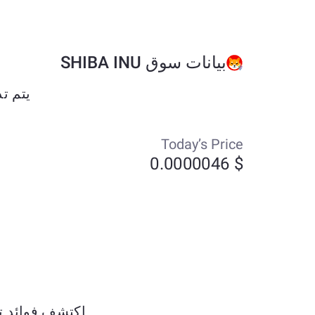
بيانات سوق SHIBA INU
يتم تداول SHIBA INU حاليًا بحوالي $0.0000046 وقد
Today’s Price
$ 0.0000046
اكتشف فوائد تبديل Litecoin (LTC) بـ ) ETH