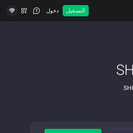
التسجيل
دخول
و الخصوصية Litecoin إلى SHIBA