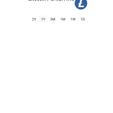
2Y
1Y
3M
1M
1W
1D