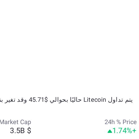
يتم تداول Litecoin حاليًا بحوالي $45.71 وقد تغير بنسبة +1.66% خلال الأيام السبعة الماضية.
Market Cap
24h % Price
$ 3.5B
+1.74%