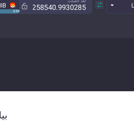
لقد حصلت
IB
ETH
بيان