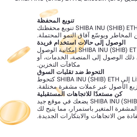
تنويع المحفظة
يتيح لك تبديل Litecoin (LTC) بـ SHIBA INU (SHIB) ETH تنويع محفظتك
ن المخاطر ويوسّع آفاق النمو المحتملة.
الوصول إلى حالات استخدام فريدة
يمنحك استبدال Litecoin (LTC) بـ SHIBA INU (SHIB) ETH إمكانية الوصول
 ذلك الوصول إلى المنصة، الخدمات، أو
مكافآت التخزين.
التحوط ضد تقلبات السوق
يمكن استخدام تحويل Litecoin (LTC) إلى SHIBA INU (SHIB) ETH كتحوط
يع الأصول عبر عملات مشفرة مختلفة.
كن مستعدًا للاتجاهات المستقبلية
تبديل Litecoin (LTC) إلى SHIBA INU (SHIB) ETH يضعك في موقع جيد
شفرة المتغير باستمرار، مما يتيح لك
ادة من الاتجاهات والابتكارات الجديدة.