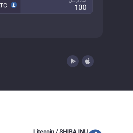
انت ارسل
LTC
Litecoin
/
SHIBA INU