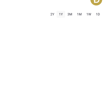
2Y
1Y
3M
1M
1W
1D