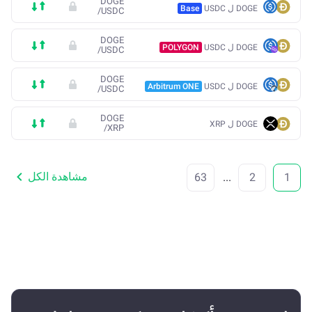
DOGE
DOGE ل USDC
Base
/
USDC
DOGE
DOGE ل USDC
POLYGON
/
USDC
DOGE
DOGE ل USDC
Arbitrum ONE
/
USDC
DOGE
DOGE ل XRP
/
XRP
مشاهدة الكل
63
...
2
1