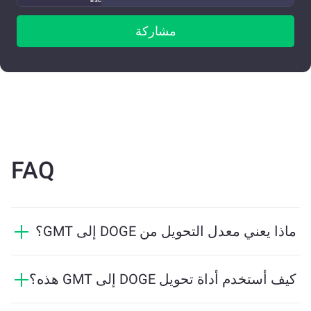
BSC
مشاركة
FAQ
ماذا يعني معدل التحويل من DOGE إلى GMT؟
يوضح معدل التحويل مقدار GMT الذي ستستلمه مقابل
DOGE. يتقلب هذا المعدل بناءً على ظروف السوق والعرض
كيف أستخدم أداة تحويل DOGE إلى GMT هذه؟
والطلب والسيولة.
ما عليك سوى إدخال مقدار DOGE الذي تريد تبديله، وستقوم