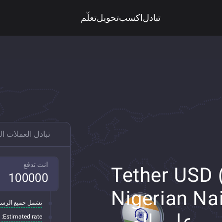
تبادل
اكسب
تحويل
تعلّم
تبادل العملات ا
انت تدفع
Tether USD (T)
Nigerian Naira )
تشمل جميع الرسو
على الفور
Estimated rate: