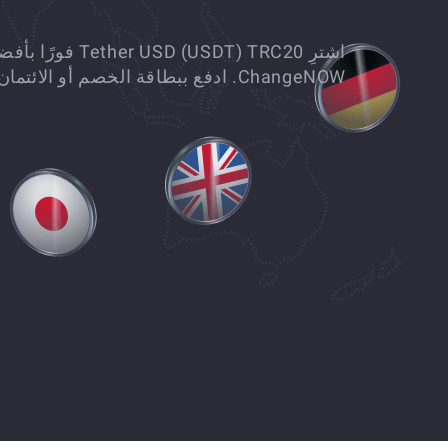
اشترِ  (USDT) TRC20
ChangeNOW. ادفع ببطاقة الخصم أو الائتمان. لا رسوم مخفية مضمونة.