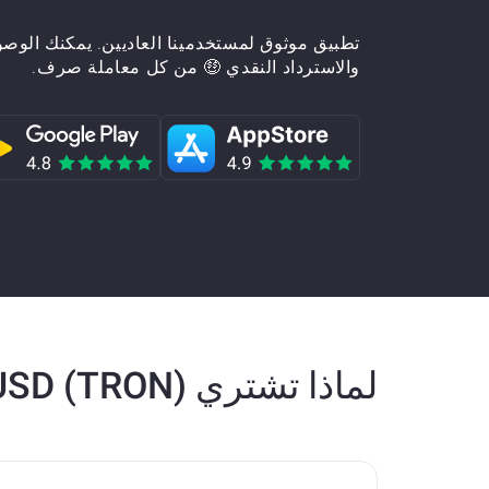
تطبيق موثوق لمستخدمينا العاديين. يمكنك الوص
والاسترداد النقدي 🤑 من كل معاملة صرف.
لماذا تشتري Tether USD (TRON) على ChangeNOW