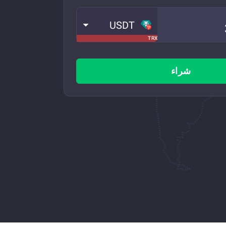
USDT
TRX
شراء