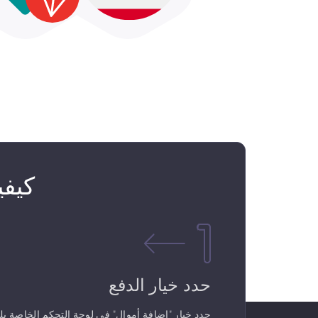
كيفية شراء DT
حدد خيار الدفع
حدد خيار "إضافة أموال" في لوحة التحكم الخاصة ب