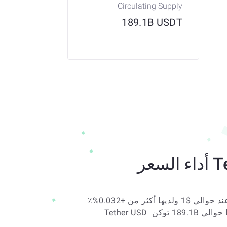
Circulating Supply
189.1B USDT
عر
يتم تداول Tether USD (TRON) حاليًا عند حوالي $1 ولديها أكثر من +0.032%٪ 
خلال الأيام السبعة الماضية. يوجد حاليًا حوالي 189.1B توكن Tether USD 