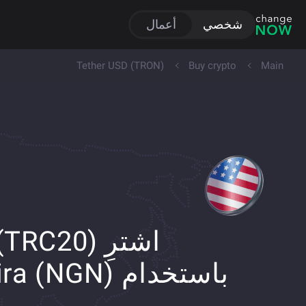
شخصي
أعمال
Tether USD (TRON)
Buy crypto
Main
اشترِ RC20
باستخدام (NGN