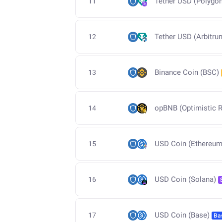
Tether USD (Polygon
11
Tether USD (Arbitru
12
Binance Coin (BSC)
13
opBNB (Optimistic R
14
USD Coin (Ethereum
15
USD Coin (Solana)
16
USD Coin (Base)
17
Ba