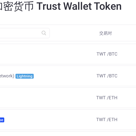
Trust Wallet Token
交易对
TWT
/
BTC
TWT
/
BTC
etwork)
Lightning
TWT
/
ETH
TWT
/
ETH
se