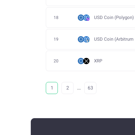
USD Coin (Polygon)
18
USD Coin (Arbitrum
19
XRP
20
1
2
...
63