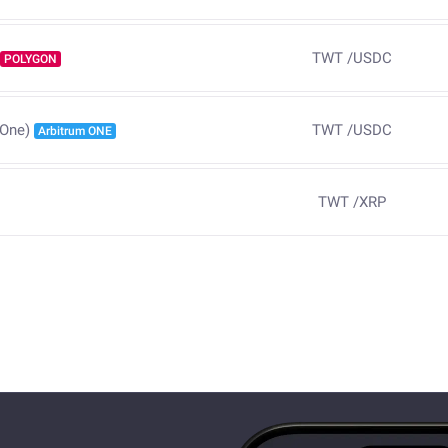
TWT
/
USDC
POLYGON
TWT
/
USDC
 One)
Arbitrum ONE
TWT
/
XRP