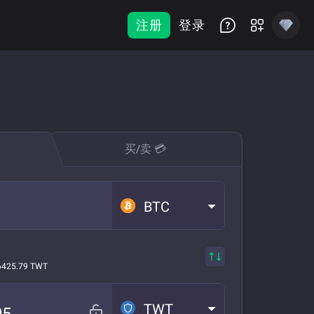
注册
登录
买/卖 💳
BTC
6425.79 TWT
TWT