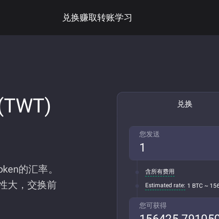
兑换
赚取
转账
学习
 (TWT)
兑换
您发送
 Token的汇率。
含所有费用
性大，交换前
Estimated rate:
1 BTC ~ 15
您可获得