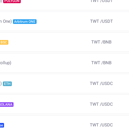
TWT
/
USDT
)
POLYGON
TWT
/
USDT
m One)
Arbitrum ONE
TWT
/
BNB
BSC
ollup)
TWT
/
BNB
TWT
/
USDC
)
ETH
TWT
/
USDC
SOLANA
TWT
/
USDC
se