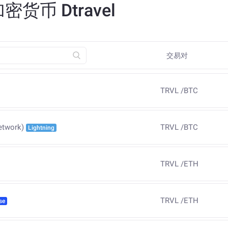
币 Dtravel
交易对
TRVL
/
BTC
TRVL
/
BTC
etwork)
Lightning
TRVL
/
ETH
TRVL
/
ETH
se