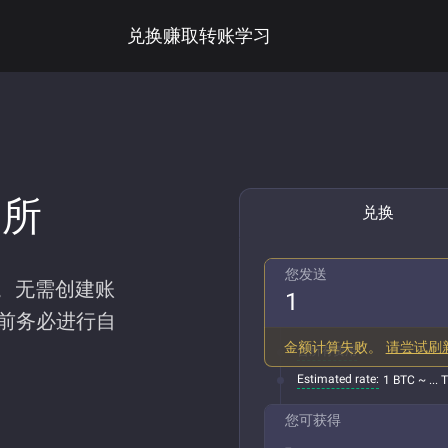
兑换
赚取
转账
学习
易所
兑换
您发送
汇率。无需创建账
前务必进行自
金额计算失败。
请尝试刷
含所有费用
Estimated rate:
1 BTC ~ ... 
您可获得