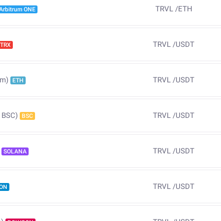
TRVL
/
ETH
Arbitrum ONE
TRVL
/
USDT
TRX
TRVL
/
USDT
um)
ETH
TRVL
/
USDT
 BSC)
BSC
TRVL
/
USDT
SOLANA
TRVL
/
USDT
ON