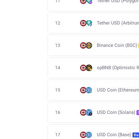
Tether USD (Polygon
11
Tether USD (Arbitru
12
Binance Coin (BSC)
13
opBNB (Optimistic R
14
USD Coin (Ethereum
15
USD Coin (Solana)
16
USD Coin (Base)
17
Ba