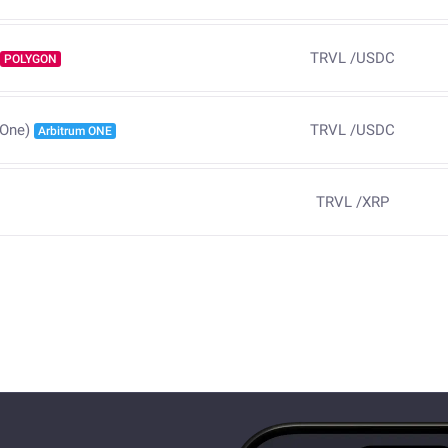
TRVL
/
USDC
POLYGON
TRVL
/
USDC
 One)
Arbitrum ONE
TRVL
/
XRP