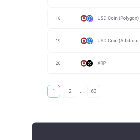
USD Coin (Polygon)
18
USD Coin (Arbitrum
19
XRP
20
1
2
...
63