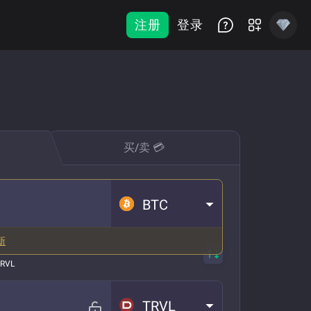
注册
登录
买/卖 💳
BTC
新
TRVL
TRVL