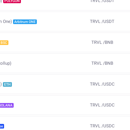
TRVL
/
USDT
)
POLYGON
TRVL
/
USDT
m One)
Arbitrum ONE
TRVL
/
BNB
BSC
ollup)
TRVL
/
BNB
TRVL
/
USDC
)
ETH
TRVL
/
USDC
SOLANA
TRVL
/
USDC
se