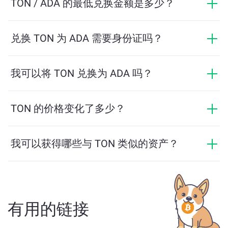
ChangeNOW 提供具有竞争力的费率，没有隐藏费用，
TON / ADA 的最低兑换金额是多少？
最终金额在您确认交易之前显示。
最低金额取决于网络费用和流动性。平台会自动计算确
保顺利交易所需的最低金额。但在大多数情况下，最低
兑换 TON 为 ADA 需要身份证吗？
金额仅为相当于2美元。
ChangeNOW上的交易不需要身份证，从而使过程快速且
匿名。然而，如果您登录ChangeNOW Pro并完成验证，
我可以将 TON 兑换为 ADA 吗？
您的交易将更加有利。了解更多，请访问
ChangeNOW
是的，在 ChangeNOW 上，您可以将 ADA 兑换为
Pro页面
！
TON，反之亦然。此外，ChangeNOW 还支持多链桥功
TON 的价格变化了多少？
能，用户可以轻松地在不同区块链之间转移资产。
TON 的价格在过去24小时内变动了 -3.96%。
我可以获得哪些与 TON 类似的资产？
与 TON 类似的资产取决于其类别——无论它是稳定币、
实用代币、治理币或其他类型。常见的替代方案包括具
有类似用途或市场定位的其他加密货币。请查看
主交换
页面
上所有可供兑换的资产。
有用的链接