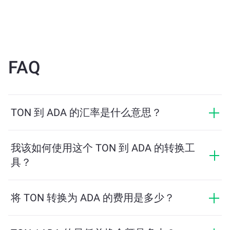
FAQ
TON 到 ADA 的汇率是什么意思？
汇率显示您用 TON 可以兑换多少 ADA。该汇率会根据市
场行情、供需关系和流动性等因素实时波动。
我该如何使用这个 TON 到 ADA 的转换工
具？
只需输入您希望兑换的 TON 数量，系统将自动计算预计
可获得的 ADA 数量。然后按照提示步骤完成交易即可。
将 TON 转换为 ADA 的费用是多少？
兑换费用根据网络、流动性和市场条件有所不同。