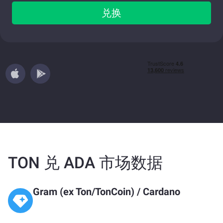
兑换
TON 兑 ADA 市场数据
Gram (ex Ton/TonCoin)
/
Cardano