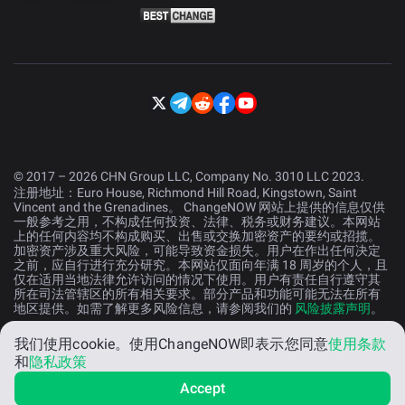
© 2017 – 2026 CHN Group LLC, Company No. 3010 LLC 2023.
注册地址：Euro House, Richmond Hill Road, Kingstown, Saint
Vincent and the Grenadines。 ChangeNOW 网站上提供的信息仅供
一般参考之用，不构成任何投资、法律、税务或财务建议。本网站
上的任何内容均不构成购买、出售或交换加密资产的要约或招揽。
加密资产涉及重大风险，可能导致资金损失。用户在作出任何决定
之前，应自行进行充分研究。本网站仅面向年满 18 周岁的个人，且
仅在适用当地法律允许访问的情况下使用。用户有责任自行遵守其
所在司法管辖区的所有相关要求。部分产品和功能可能无法在所有
地区提供。如需了解更多风险信息，请参阅我们的
风险披露声明
。
我们使用cookie。
使用ChangeNOW即表示您同意
使用条款
中文 (中国）
和
隐私政策
Accept