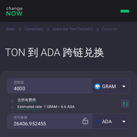
Main
Currencies
Gram (ex Ton/TonCoin)
Cardano
TON 到 ADA 跨链兑换
您发送
GRAM
含所有费用
Estimated rate:
1 GRAM ~ 6.6 ADA
您可获得
ADA