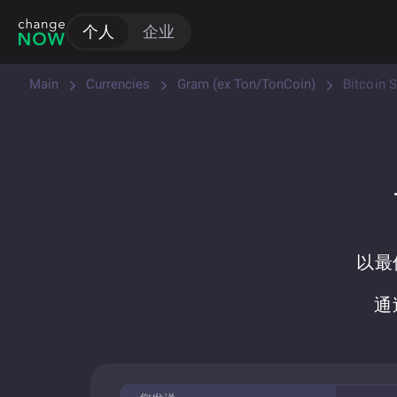
个人
企业
Main
Currencies
Gram (ex Ton/TonCoin)
Bitcoin 
以最优
通