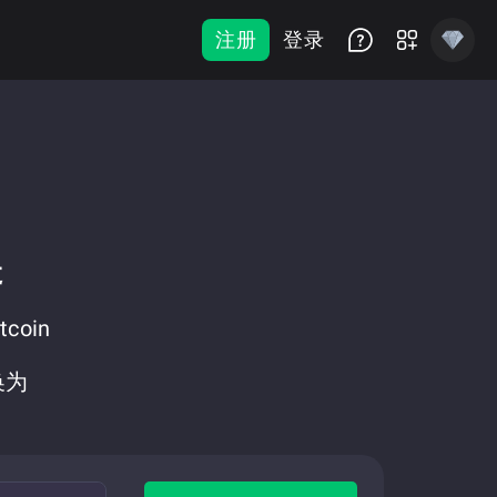
注册
登录
换
coin
换为