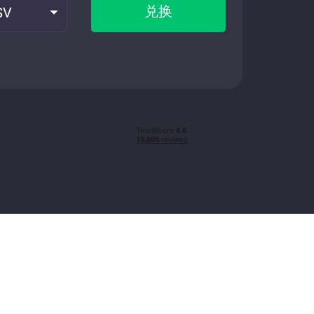
兑换
SV