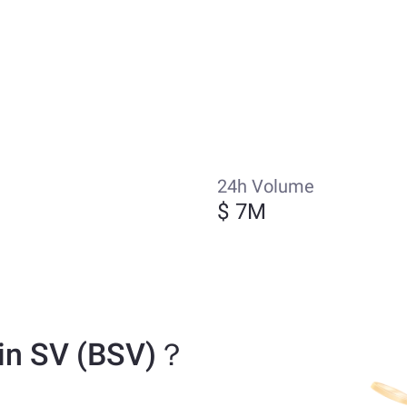
24h Volume
$ 7M
in SV (BSV)？