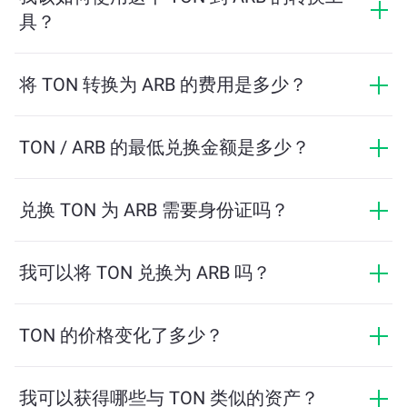
具？
只需输入您希望兑换的 TON 数量，系统将自动计算预计
可获得的 ARB 数量。然后按照提示步骤完成交易即可。
将 TON 转换为 ARB 的费用是多少？
兑换费用根据网络、流动性和市场条件有所不同。
ChangeNOW 提供具有竞争力的费率，没有隐藏费用，
TON / ARB 的最低兑换金额是多少？
最终金额在您确认交易之前显示。
最低金额取决于网络费用和流动性。平台会自动计算确
保顺利交易所需的最低金额。但在大多数情况下，最低
兑换 TON 为 ARB 需要身份证吗？
金额仅为相当于2美元。
ChangeNOW上的交易不需要身份证，从而使过程快速且
匿名。然而，如果您登录ChangeNOW Pro并完成验证，
我可以将 TON 兑换为 ARB 吗？
您的交易将更加有利。了解更多，请访问
ChangeNOW
是的，在 ChangeNOW 上，您可以将 ARB 兑换为
Pro页面
！
TON，反之亦然。此外，ChangeNOW 还支持多链桥功
TON 的价格变化了多少？
能，用户可以轻松地在不同区块链之间转移资产。
TON 的价格在过去24小时内变动了 -1.39%。
我可以获得哪些与 TON 类似的资产？