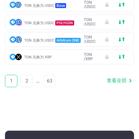
TON
TON 兑换为 USDC
Base
/
USDC
TON
TON 兑换为 USDC
POLYGON
/
USDC
TON
TON 兑换为 USDC
Arbitrum ONE
/
USDC
TON
TON 兑换为 XRP
/
XRP
查看全部
1
2
...
63