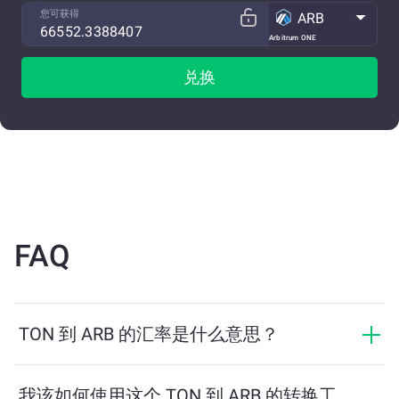
您可获得
ARB
Arbitrum ONE
兑换
FAQ
TON 到 ARB 的汇率是什么意思？
汇率显示您用 TON 可以兑换多少 ARB。该汇率会根据市
场行情、供需关系和流动性等因素实时波动。
我该如何使用这个 TON 到 ARB 的转换工