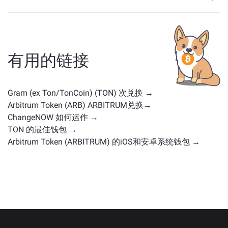
与 TON 类似的资产取决于其类别——无论它是稳定币、
实用代币、治理币或其他类型。常见的替代方案包括具
有类似用途或市场定位的其他加密货币。请查看
主交换
页面
上所有可供兑换的资产。
有用的链接
Gram (ex Ton/TonCoin) (TON) 次兑换 →
Arbitrum Token (ARB) ARBITRUM兑换→
ChangeNOW 如何运作 →
TON 的最佳钱包 →
Arbitrum Token (ARBITRUM) 的iOS和安卓系统钱包 →