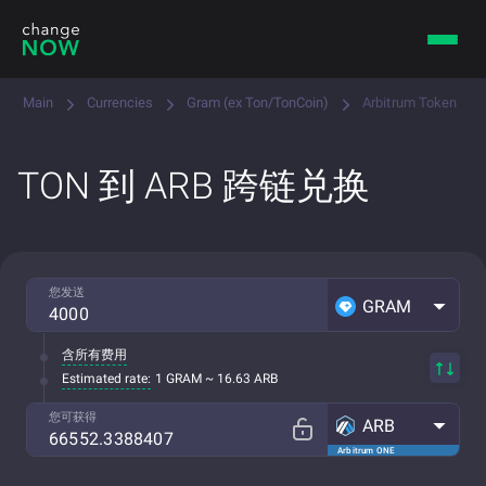
Main
Currencies
Gram (ex Ton/TonCoin)
Arbitrum Token
TON 到 ARB 跨链兑换
您发送
GRAM
含所有费用
Estimated rate:
1 GRAM ~ 16.63 ARB
您可获得
ARB
Arbitrum ONE