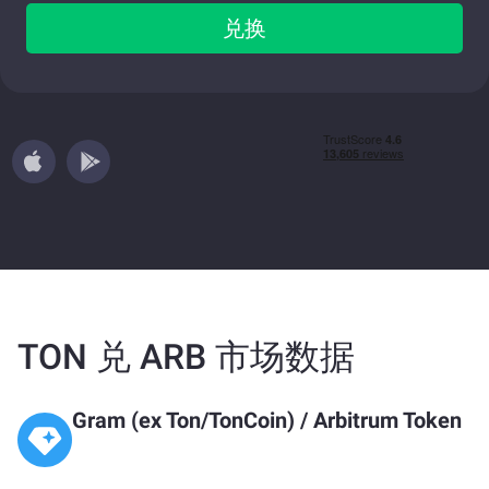
兑换
TON 兑 ARB 市场数据
Gram (ex Ton/TonCoin)
/
Arbitrum Token