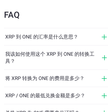
FAQ
XRP 到 ONE 的汇率是什么意思？
汇率显示您用 XRP 可以兑换多少 ONE。该汇率会根据市
场行情、供需关系和流动性等因素实时波动。
我该如何使用这个 XRP 到 ONE 的转换工
具？
只需输入您希望兑换的 XRP 数量，系统将自动计算预计
可获得的 ONE 数量。然后按照提示步骤完成交易即可。
将 XRP 转换为 ONE 的费用是多少？
兑换费用根据网络、流动性和市场条件有所不同。
ChangeNOW 提供具有竞争力的费率，没有隐藏费用，
XRP / ONE 的最低兑换金额是多少？
最终金额在您确认交易之前显示。
最低金额取决于网络费用和流动性。平台会自动计算确
保顺利交易所需的最低金额。但在大多数情况下，最低