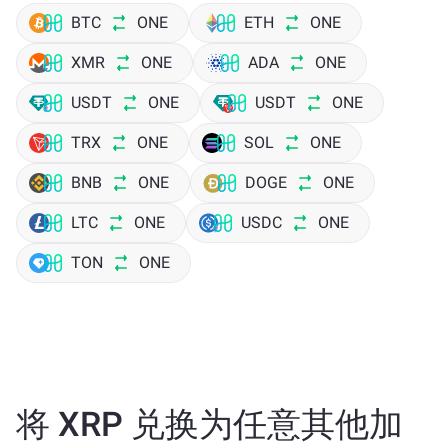
BTC
ONE
ETH
ONE
XMR
ONE
ADA
ONE
USDT
ONE
USDT
ONE
TRX
ONE
SOL
ONE
BNB
ONE
DOGE
ONE
LTC
ONE
USDC
ONE
TON
ONE
将 XRP 兑换为任意其他加