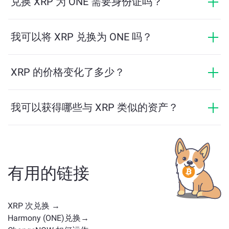
兑换 XRP 为 ONE 需要身份证吗？
金额仅为相当于2美元。
ChangeNOW上的交易不需要身份证，从而使过程快速且
匿名。然而，如果您登录ChangeNOW Pro并完成验证，
我可以将 XRP 兑换为 ONE 吗？
您的交易将更加有利。了解更多，请访问
ChangeNOW
是的，在 ChangeNOW 上，您可以将 ONE 兑换为
Pro页面
！
XRP，反之亦然。此外，ChangeNOW 还支持多链桥功
XRP 的价格变化了多少？
能，用户可以轻松地在不同区块链之间转移资产。
XRP 的价格在过去24小时内变动了 -1.12%。
我可以获得哪些与 XRP 类似的资产？
与 XRP 类似的资产取决于其类别——无论它是稳定币、
实用代币、治理币或其他类型。常见的替代方案包括具
有类似用途或市场定位的其他加密货币。请查看
主交换
页面
上所有可供兑换的资产。
有用的链接
XRP 次兑换 →
Harmony (ONE)兑换→