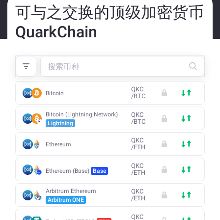
可与之交换的顶级加密货币
QuarkChain
QKC
Bitcoin
/
BTC
Bitcoin (Lightning Network)
QKC
/
BTC
Lightning
QKC
Ethereum
/
ETH
QKC
Ethereum (Base)
Base
/
ETH
Arbitrum Ethereum
QKC
/
ETH
Arbitrum ONE
QKC