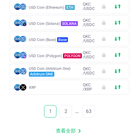
QKC
USD Coin (Ethereum)
ETH
/
USDC
QKC
USD Coin (Solana)
SOLANA
/
USDC
QKC
USD Coin (Base)
Base
/
USDC
QKC
USD Coin (Polygon)
POLYGON
/
USDC
USD Coin (Arbitrum One)
QKC
/
USDC
Arbitrum ONE
QKC
XRP
/
XRP
1
2
...
63
查看全部