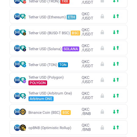
Tether USD (TRON)
TRX
/
USDT
QKC
Tether USD (Ethereum)
ETH
/
USDT
QKC
Tether USD (BUSD-T BSC)
BSC
/
USDT
QKC
Tether USD (Solana)
SOLANA
/
USDT
QKC
Tether USD (TON)
TON
/
USDT
Tether USD (Polygon)
QKC
/
USDT
POLYGON
Tether USD (Arbitrum One)
QKC
/
USDT
Arbitrum ONE
QKC
Binance Coin (BSC)
BSC
/
BNB
QKC
opBNB (Optimistic Rollup)
/
BNB