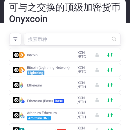
可与之交换的顶级加密货币
Onyxcoin
XCN
Bitcoin
/
BTC
Bitcoin (Lightning Network)
XCN
/
BTC
Lightning
XCN
Ethereum
/
ETH
XCN
Ethereum (Base)
Base
/
ETH
Arbitrum Ethereum
XCN
/
ETH
Arbitrum ONE
XCN