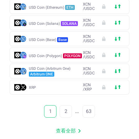
XCN
USD Coin (Ethereum)
ETH
/
USDC
XCN
USD Coin (Solana)
SOLANA
/
USDC
XCN
USD Coin (Base)
Base
/
USDC
XCN
USD Coin (Polygon)
POLYGON
/
USDC
USD Coin (Arbitrum One)
XCN
/
USDC
Arbitrum ONE
XCN
XRP
/
XRP
1
2
...
63
查看全部