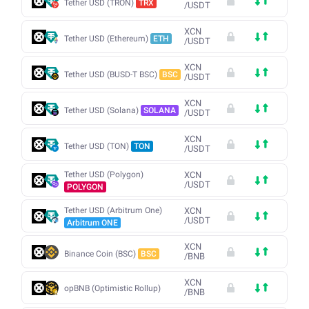
Tether USD (TRON)
TRX
/
USDT
XCN
Tether USD (Ethereum)
ETH
/
USDT
XCN
Tether USD (BUSD-T BSC)
BSC
/
USDT
XCN
Tether USD (Solana)
SOLANA
/
USDT
XCN
Tether USD (TON)
TON
/
USDT
Tether USD (Polygon)
XCN
/
USDT
POLYGON
Tether USD (Arbitrum One)
XCN
/
USDT
Arbitrum ONE
XCN
Binance Coin (BSC)
BSC
/
BNB
XCN
opBNB (Optimistic Rollup)
/
BNB