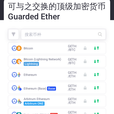
可与之交换的顶级加密货币
Guarded Ether
GETH
Bitcoin
/
BTC
Bitcoin (Lightning Network)
GETH
/
BTC
Lightning
GETH
Ethereum
/
ETH
GETH
Ethereum (Base)
Base
/
ETH
Arbitrum Ethereum
GETH
/
ETH
Arbitrum ONE
GETH