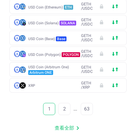
GETH
USD Coin (Ethereum)
ETH
/
USDC
GETH
USD Coin (Solana)
SOLANA
/
USDC
GETH
USD Coin (Base)
Base
/
USDC
GETH
USD Coin (Polygon)
POLYGON
/
USDC
USD Coin (Arbitrum One)
GETH
/
USDC
Arbitrum ONE
GETH
XRP
/
XRP
1
2
...
63
查看全部