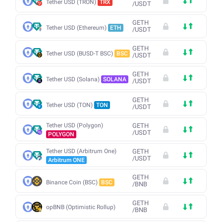
Tether USD (TRON)
TRX
/
USDT
GETH
Tether USD (Ethereum)
ETH
/
USDT
GETH
Tether USD (BUSD-T BSC)
BSC
/
USDT
GETH
Tether USD (Solana)
SOLANA
/
USDT
GETH
Tether USD (TON)
TON
/
USDT
Tether USD (Polygon)
GETH
/
USDT
POLYGON
Tether USD (Arbitrum One)
GETH
/
USDT
Arbitrum ONE
GETH
Binance Coin (BSC)
BSC
/
BNB
GETH
opBNB (Optimistic Rollup)
/
BNB