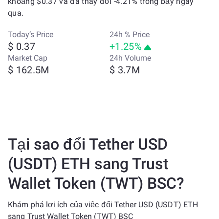
khoảng $0.37 và đã thay đổi -4.21% trong bảy ngày
qua.
Today’s Price
24h % Price
$ 0.37
+1.25%
Market Cap
24h Volume
$ 162.5M
$ 3.7M
Tại sao đổi Tether USD
(USDT) ETH sang Trust
Wallet Token (TWT) BSC?
Khám phá lợi ích của việc đổi Tether USD (USDT) ETH
sang Trust Wallet Token (TWT) BSC