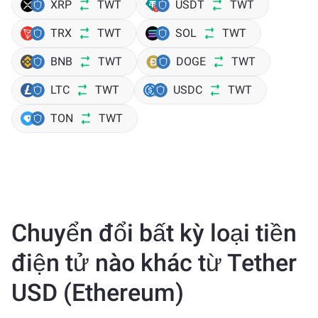
XRP
TWT
USDT
TWT
TRX
TWT
SOL
TWT
BNB
TWT
DOGE
TWT
LTC
TWT
USDC
TWT
TON
TWT
Chuyển đổi bất kỳ loại tiền
điện tử nào khác từ Tether
USD (Ethereum)