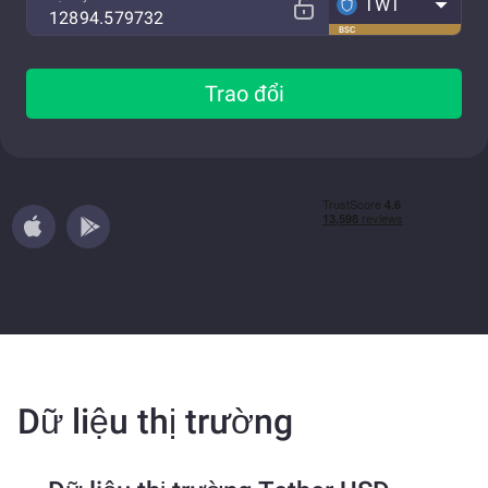
TWT
BSC
Trao đổi
Dữ liệu thị trường