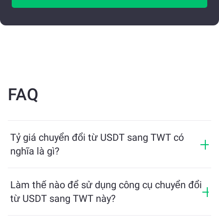
FAQ
Tỷ giá chuyển đổi từ USDT sang TWT có
nghĩa là gì?
Tỷ giá chuyển đổi cho biết bạn sẽ nhận được bao
nhiêu TWT khi đổi lấy USDT. Tỷ giá này dao động theo
Làm thế nào để sử dụng công cụ chuyển đổi
điều kiện thị trường, cung và cầu, và tính thanh khoản.
từ USDT sang TWT này?
Chỉ cần nhập số lượng USDT bạn muốn đổi, công cụ