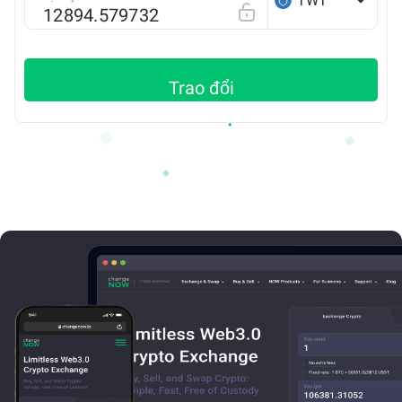
TWT
BSC
Trao đổi