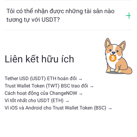
Giá của USDT đã thay đổi +0.01% trong 24 giờ qua.
các blockchain khác nhau một cách dễ dàng.
Tôi có thể nhận được những tài sản nào
tương tự với USDT?
Các tài sản tương tự USDT phụ thuộc vào loại của nó
— có thể là stablecoin, token tiện ích, coin quản trị
hoặc loại khác. Các lựa chọn thay thế phổ biến bao
gồm các loại tiền điện tử khác với các trường hợp sử
Liên kết hữu ích
dụng hoặc vị trí thị trường tương tự. Kiểm tra tất cả
các tài sản có sẵn để trao đổi trên
trang trao đổi chính
.
Tether USD (USDT) ETH hoán đổi →
Trust Wallet Token (TWT) BSC trao đổi →
Cách hoạt động của ChangeNOW →
Ví tốt nhất cho USDT (ETH) →
Ví iOS và Android cho Trust Wallet Token (BSC) →