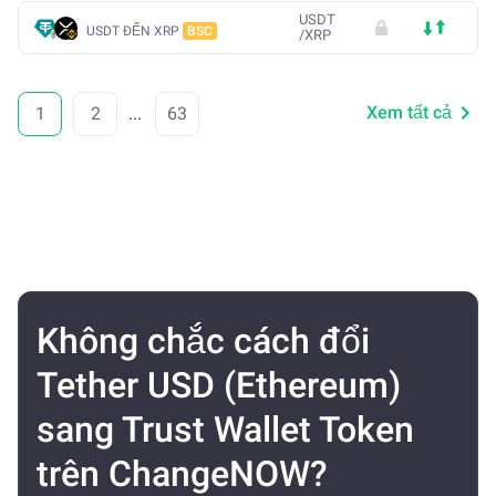
USDT
USDT ĐẾN XRP
BSC
/
XRP
Xem tất cả
1
2
...
63
Không chắc cách đổi
Tether USD (Ethereum)
sang Trust Wallet Token
trên ChangeNOW?