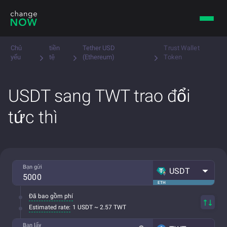
Chủ
tiền
Tether USD
Trust Wallet
yếu
tệ
(Ethereum)
Token
USDT sang TWT trao đổi
tức thì
Bạn gửi
USDT
ETH
Đã bao gồm phí
Estimated rate:
1 USDT ~ 2.57 TWT
Bạn lấy