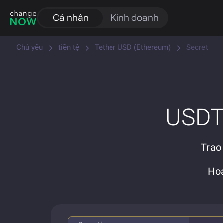
Cá nhân
Kinh doanh
Chủ yếu
tiền tệ
Tether USD (Ethereum)
Secret
USDT 
Trao
Hoá