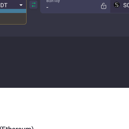
Bạn lấy
SDT
S