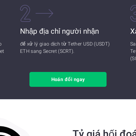
Nhập địa chỉ người nhận
X
o
để xử lý giao dịch từ Tether USD (USDT)
Sa
et
ETH sang Secret (SCRT).
Te
(S
Hoán đổi ngay
Tỷ giá hối đoá