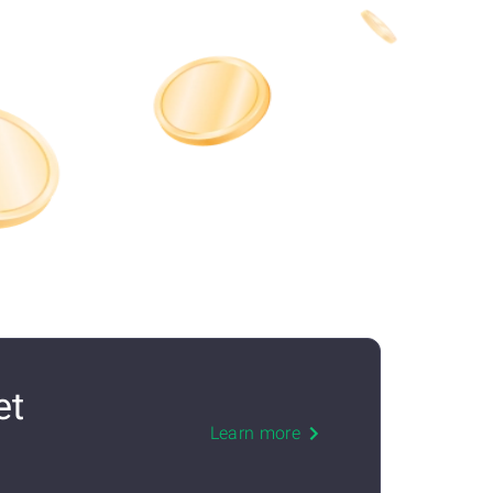
et
Learn more