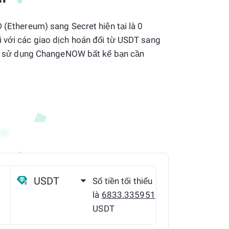
D (Ethereum) sang Secret hiện tại là 0
i với các giao dịch hoán đổi từ USDT sang
lòng sử dụng ChangeNOW bất kể bạn cần
USDT
Số tiền tối thiểu
là
6833.335951
USDT
ETH