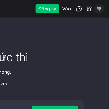
Đăng ký
Vào
ức thì
hóng,
 với