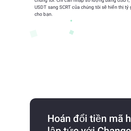
chúng tôi. Chỉ cần nhập số lượng bằng USDT,
USDT sang SCRT của chúng tôi sẽ hiển thị tỷ 
cho bạn.
Hoán đổi tiền mã 
lập tức với Change