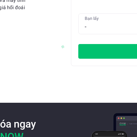
 và máy tính
giá hối đoái
Bạn lấy
hóa ngay
NOW