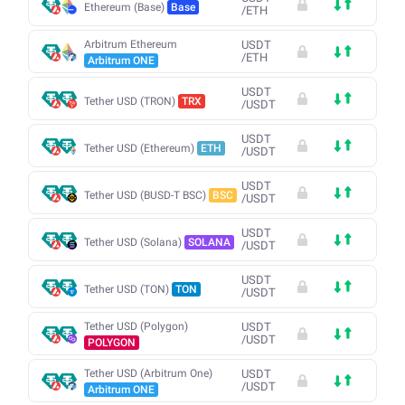
Ethereum (Base)
Base
/
ETH
Arbitrum Ethereum
USDT
/
ETH
Arbitrum ONE
USDT
Tether USD (TRON)
TRX
/
USDT
USDT
Tether USD (Ethereum)
ETH
/
USDT
USDT
Tether USD (BUSD-T BSC)
BSC
/
USDT
USDT
Tether USD (Solana)
SOLANA
/
USDT
USDT
Tether USD (TON)
TON
/
USDT
Tether USD (Polygon)
USDT
/
USDT
POLYGON
Tether USD (Arbitrum One)
USDT
/
USDT
Arbitrum ONE