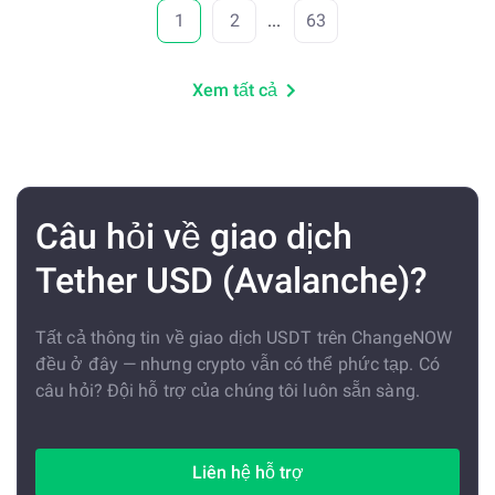
1
2
...
63
Xem tất cả
Câu hỏi về giao dịch
Tether USD (Avalanche)?
Tất cả thông tin về giao dịch USDT trên ChangeNOW
đều ở đây — nhưng crypto vẫn có thể phức tạp. Có
câu hỏi? Đội hỗ trợ của chúng tôi luôn sẵn sàng.
Liên hệ hỗ trợ