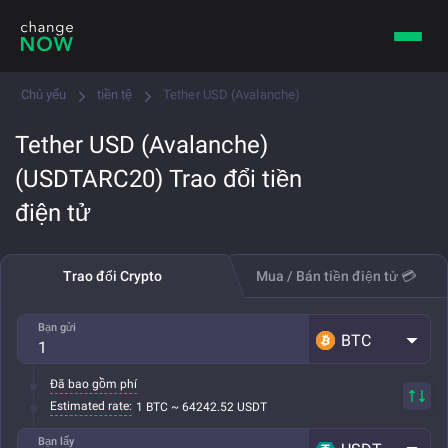
Chủ yếu
tiền tệ
Tether USD (Avalanche)
Tether USD (Avalanche)
(USDTARC20) Trao đổi tiền
điện tử
Trao đổi Crypto
Mua / Bán tiền điện tử 💳
Bạn gửi
BTC
Đã bao gồm phí
Estimated rate:
1 BTC ~ 64242.52 USDT
Bạn lấy