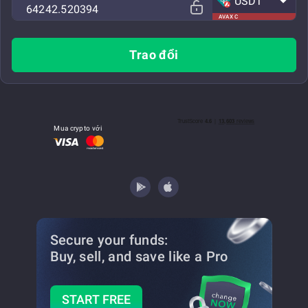
USDT
AVAX C
Trao đổi
Mua crypto với
Secure your funds:
Buy, sell, and save
like a Pro
START FREE