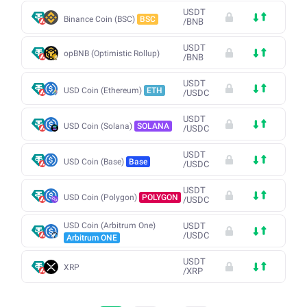
USDT
Binance Coin (BSC)
BSC
/
BNB
USDT
opBNB (Optimistic Rollup)
/
BNB
USDT
USD Coin (Ethereum)
ETH
/
USDC
USDT
USD Coin (Solana)
SOLANA
/
USDC
USDT
USD Coin (Base)
Base
/
USDC
USDT
USD Coin (Polygon)
POLYGON
/
USDC
USD Coin (Arbitrum One)
USDT
/
USDC
Arbitrum ONE
USDT
XRP
/
XRP