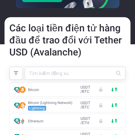
Các loại tiền điện tử hàng
đầu để trao đổi với Tether
USD (Avalanche)
USDT
Bitcoin
/
BTC
Bitcoin (Lightning Network)
USDT
/
BTC
Lightning
USDT
Ethereum
/
ETH
USDT